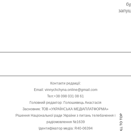
бу
запущ
Контакти редакції:
Email: vinnychchyna.online@gmail.com
Тел:+38 098 031 08 61
Головний редактор: Голошивець Анастасія
Засновник: ТОВ «УКРАЇНСЬКА МЕДІАПЛАТФОРМА»
Рішення Національної ради України з питань телебачення і
SCROLL TO TOP
радіомовлення №1639
Ідентифікатор медіа: R40-06394