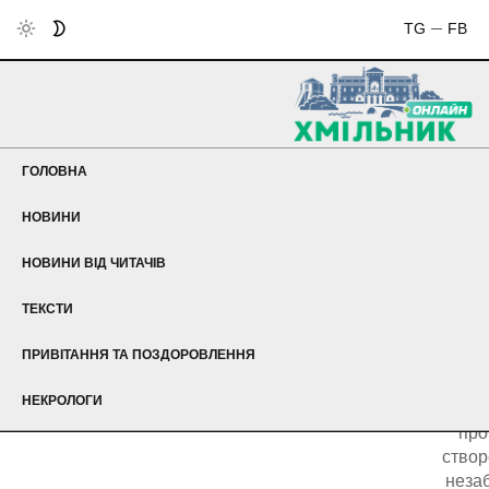
TG
FB
ГОЛОВНА
НОВИНИ
НОВИНИ ВІД ЧИТАЧІВ
Що
ТЕКСТИ
вел
готує
ПРИВІТАННЯ ТА ПОЗДОРОВЛЕННЯ
Н
маг
НЕКРОЛОГИ
вж
про
створ
неза