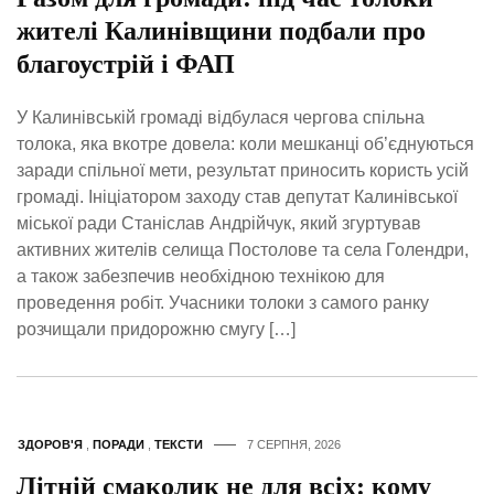
жителі Калинівщини подбали про
благоустрій і ФАП
У Калинівській громаді відбулася чергова спільна
толока, яка вкотре довела: коли мешканці об’єднуються
заради спільної мети, результат приносить користь усій
громаді. Ініціатором заходу став депутат Калинівської
міської ради Станіслав Андрійчук, який згуртував
активних жителів селища Постолове та села Голендри,
а також забезпечив необхідною технікою для
проведення робіт. Учасники толоки з самого ранку
розчищали придорожню смугу […]
ЗДОРОВ'Я
,
ПОРАДИ
,
ТЕКСТИ
7 СЕРПНЯ, 2026
Літній смаколик не для всіх: кому