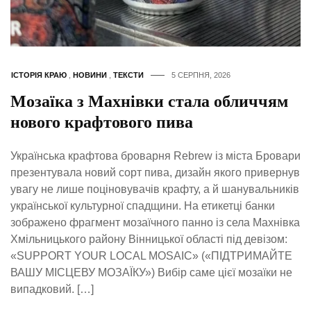
ІСТОРІЯ КРАЮ
,
НОВИНИ
,
ТЕКСТИ
5 СЕРПНЯ, 2026
Мозаїка з Махнівки стала обличчям
нового крафтового пива
Українська крафтова броварня Rebrew із міста Бровари
презентувала новий сорт пива, дизайн якого привернув
увагу не лише поціновувачів крафту, а й шанувальників
української культурної спадщини. На етикетці банки
зображено фрагмент мозаїчного панно із села Махнівка
Хмільницького району Вінницької області під девізом:
«SUPPORT YOUR LOCAL MOSAIC» («ПІДТРИМАЙТЕ
ВАШУ МІСЦЕВУ МОЗАЇКУ») Вибір саме цієї мозаїки не
випадковий. […]