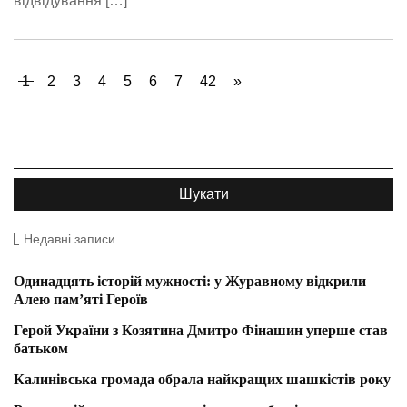
відвідування […]
1
2
3
4
5
6
7
42
»
Недавні записи
Одинадцять історій мужності: у Журавному відкрили
Алею пам’яті Героїв
Герой України з Козятина Дмитро Фінашин уперше став
батьком
Калинівська громада обрала найкращих шашкістів року