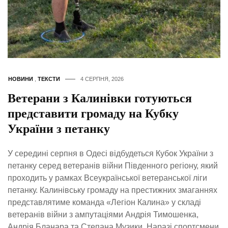
НОВИНИ
,
ТЕКСТИ
4 СЕРПНЯ, 2026
Ветерани з Калинівки готуються
представити громаду на Кубку
України з петанку
У середині серпня в Одесі відбудеться Кубок України з
петанку серед ветеранів війни Південного регіону, який
проходить у рамках Всеукраїнської ветеранської ліги
петанку. Калинівську громаду на престижних змаганнях
представлятиме команда «Легіон Калина» у складі
ветеранів війни з ампутаціями Андрія Тимошенка,
Андрія Бланара та Степана Музики. Наразі спортсмени