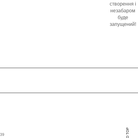
створення і
незабаром
буде
запущений!
639