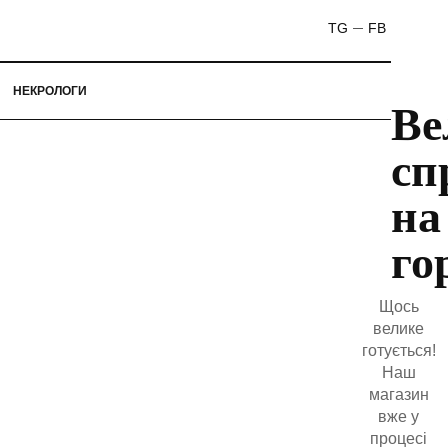
TG
FB
НЕКРОЛОГИ
Ве
сп
на
го
Щось
велике
готується!
Наш
магазин
вже у
процесі