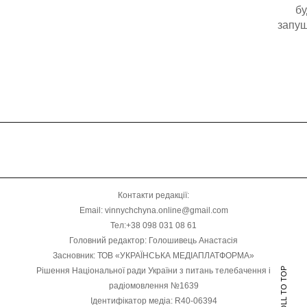
бу
запущ
Контакти редакції:
Email: vinnychchyna.online@gmail.com
Тел:+38 098 031 08 61
Головний редактор: Голошивець Анастасія
Засновник: ТОВ «УКРАЇНСЬКА МЕДІАПЛАТФОРМА»
Рішення Національної ради України з питань телебачення і
SCROLL TO TOP
радіомовлення №1639
Ідентифікатор медіа: R40-06394