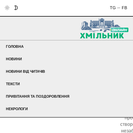
TG
FB
ГОЛОВНА
НОВИНИ
НОВИНИ ВІД ЧИТАЧІВ
Що
ТЕКСТИ
вел
готує
ПРИВІТАННЯ ТА ПОЗДОРОВЛЕННЯ
Н
маг
НЕКРОЛОГИ
вж
про
створ
неза