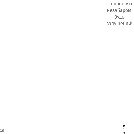
створення і
незабаром
буде
запущений!
639