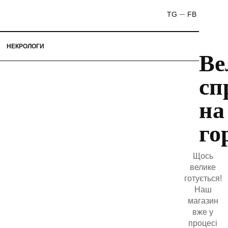
TG
FB
НЕКРОЛОГИ
Ве
сп
на
го
Щось
велике
готується!
Наш
магазин
вже у
процесі