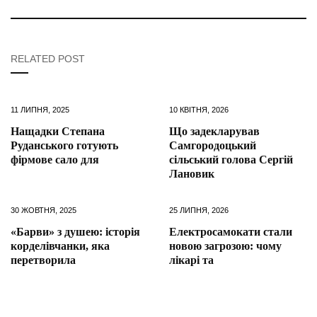
RELATED POST
11 ЛИПНЯ, 2025
10 КВІТНЯ, 2026
Нащадки Степана
Що задекларував
Руданського готують
Самгородоцький
фірмове сало для
сільський голова Сергій
Лановик
30 ЖОВТНЯ, 2025
25 ЛИПНЯ, 2026
«Барви» з душею: історія
Електросамокати стали
корделівчанки, яка
новою загрозою: чому
перетворила
лікарі та