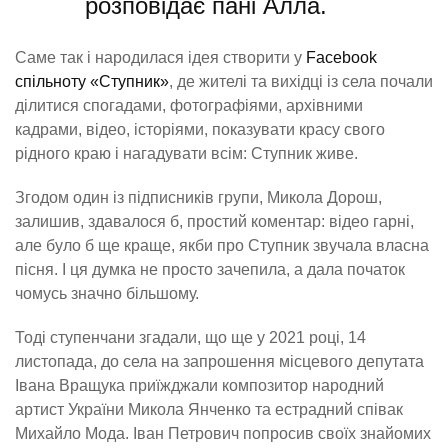
розповідає пані Алла.
Саме так і народилася ідея створити у
Facebook
спільноту «Ступник»
, де жителі та вихідці із села почали
ділитися спогадами, фотографіями, архівними
кадрами, відео, історіями, показувати красу свого
рідного краю і нагадувати всім: Ступник живе.
Згодом один із підписників групи, Микола Дорош,
залишив, здавалося б, простий коментар: відео гарні,
але було б ще краще, якби про Ступник звучала власна
пісня. І ця думка не просто зачепила, а дала початок
чомусь значно більшому.
Тоді ступенчани згадали, що ще у 2021 році, 14
листопада, до села на запрошення місцевого депутата
Івана Вращука приїжджали композитор народний
артист України Микола Янченко та естрадний співак
Михайло Мода. Іван Петрович попросив своїх знайомих