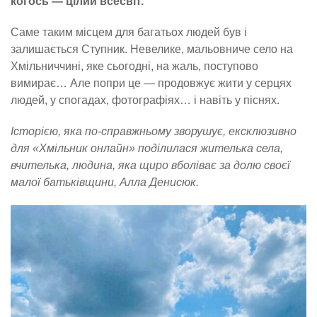
когось — цілий всесвіт.
Саме таким місцем для багатьох людей був і
залишається Ступник. Невелике, мальовниче село на
Хмільниччині, яке сьогодні, на жаль, поступово
вимирає… Але попри це — продовжує жити у серцях
людей, у спогадах, фотографіях… і навіть у піснях.
Історією, яка по-справжньому зворушує, ексклюзивно
для «Хмільник онлайн» поділилася жителька села,
вчителька, людина, яка щиро вболіває за долю своєї
малої батьківщини, Алла Денисюк.