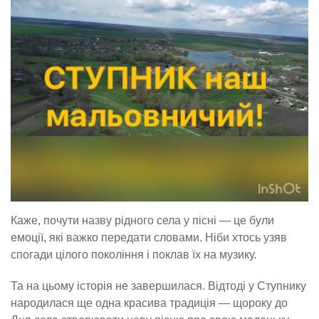
Каже, почути назву рідного села у пісні — це були
емоції, які важко передати словами. Ніби хтось узяв
спогади цілого покоління і поклав їх на музику.
Та на цьому історія не завершилася. Відтоді у Ступнику
народилася ще одна красива традиція — щороку до