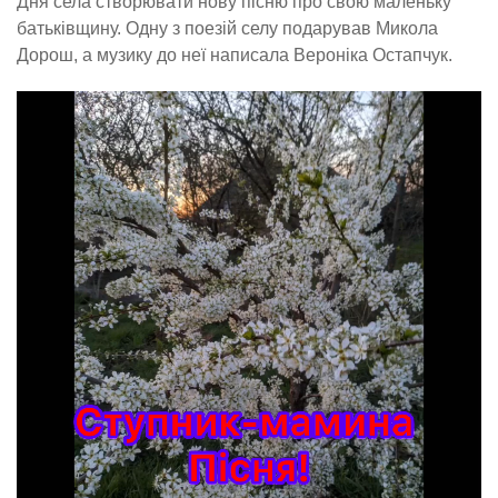
Дня села створювати нову пісню про свою маленьку
батьківщину. Одну з поезій селу подарував Микола
Дорош, а музику до неї написала Вероніка Остапчук.