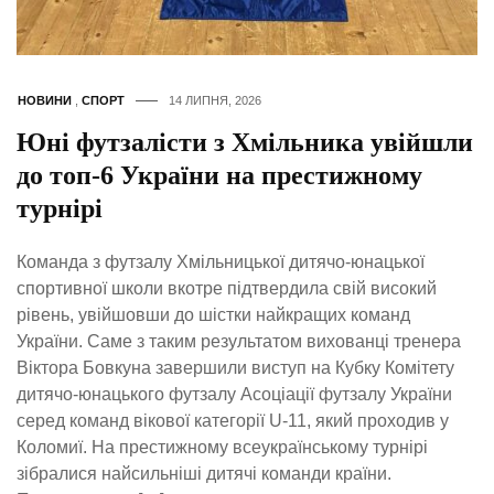
НОВИНИ
,
СПОРТ
14 ЛИПНЯ, 2026
Юні футзалісти з Хмільника увійшли
до топ-6 України на престижному
турнірі
Команда з футзалу Хмільницької дитячо-юнацької
спортивної школи вкотре підтвердила свій високий
рівень, увійшовши до шістки найкращих команд
України. Саме з таким результатом вихованці тренера
Віктора Бовкуна завершили виступ на Кубку Комітету
дитячо-юнацького футзалу Асоціації футзалу України
серед команд вікової категорії U-11, який проходив у
Коломиї. На престижному всеукраїнському турнірі
зібралися найсильніші дитячі команди країни.