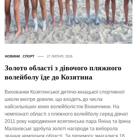
НОВИНИ
,
СПОРТ
27 ЛИПНЯ, 2026
Золото області з дівочого пляжного
волейболу їде до Козятина
Вихованки Козятинської дитячо-юнацької спортивної
школи вкотре довели, що входять до числа
найсильніших юних волейболісток Вінниччини. На
чемпіонаті області з пляжного волейболу серед дівчат
2011 року народження козятинська пара Яніна та Ірина
Малахівські здобула золоті нагороди та виборола
звання чемпіонок області. За перемогу змагалися 16