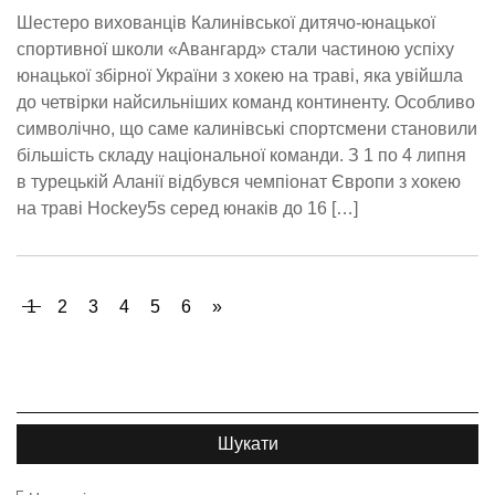
Шестеро вихованців Калинівської дитячо-юнацької
спортивної школи «Авангард» стали частиною успіху
юнацької збірної України з хокею на траві, яка увійшла
до четвірки найсильніших команд континенту. Особливо
символічно, що саме калинівські спортсмени становили
більшість складу національної команди. З 1 по 4 липня
в турецькій Аланії відбувся чемпіонат Європи з хокею
на траві Hockey5s серед юнаків до 16 […]
1
2
3
4
5
6
»