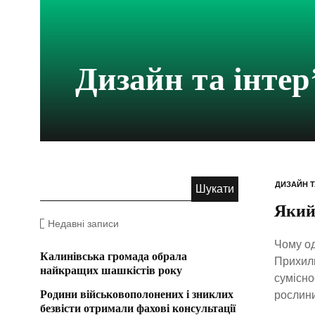
Дизайн та інтер
ДИЗАЙН Т
Який 
Недавні записи
Чому од
Калинівська громада обрала
Прихиль
найкращих шашкістів року
сумісно
Родини військовополонених і зниклих
рослини
безвісти отримали фахові консультації