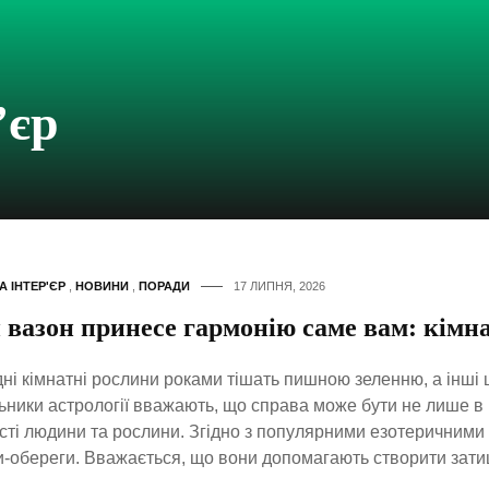
’єр
А ІНТЕР'ЄР
,
НОВИНИ
,
ПОРАДИ
17 ЛИПНЯ, 2026
вазон принесе гармонію саме вам: кімна
ні кімнатні рослини роками тішать пишною зеленню, а інші 
ники астрології вважають, що справа може бути не лише в по
сті людини та рослини. Згідно з популярними езотеричними 
-обереги. Вважається, що вони допомагають створити зати