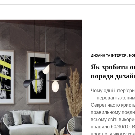
ДИЗАЙН ТА ІНТЕР'ЄР
,
НО
Як зробити о
порада дизай
Чому одні інтер’єр
— перевантаженими
Секрет часто криєть
правильному поєдна
всьому світі викор
правило 60/30/10. 
простір, у якому ко