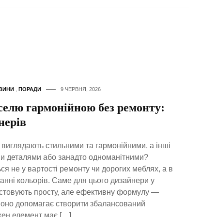
ВИНИ
,
ПОРАДИ
9 ЧЕРВНЯ, 2026
селю гармонійною без ремонту:
нерів
и виглядають стильними та гармонійними, а інші
 деталями або занадто одноманітними?
ся не у вартості ремонту чи дорогих меблях, а в
нні кольорів. Саме для цього дизайнери у
истовують просту, але ефективну формулу —
Воно допомагає створити збалансований
жен елемент має […]