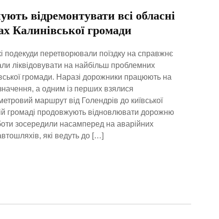
нують відремонтувати всі обласні
ах Калинівської громади
які подекуди перетворювали поїздку на справжнє
ли ліквідовувати на найбільш проблемних
ської громади. Наразі дорожники працюють на
значення, а одним із перших взялися
метровий маршрут від Голендрів до київської
кій громаді продовжують відновлювати дорожню
боти зосередили насамперед на аварійних
втошляхів, які ведуть до […]