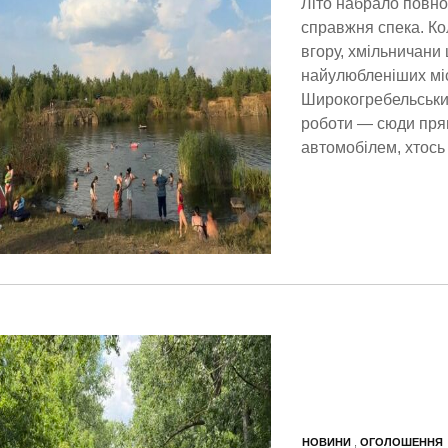
Літо набрало повно
справжня спека. Ко
вгору, хмільничани
найулюбленіших міс
Широкогребельський
роботи — сюди пря
автомобілем, хтось
НОВИНИ
,
ОГОЛОШЕННЯ