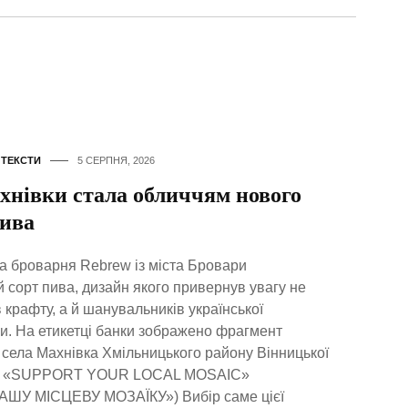
,
ТЕКСТИ
5 СЕРПНЯ, 2026
хнівки стала обличчям нового
пива
а броварня Rebrew із міста Бровари
 сорт пива, дизайн якого привернув увагу не
 крафту, а й шанувальників української
и. На етикетці банки зображено фрагмент
з села Махнівка Хмільницького району Вінницької
зом: «SUPPORT YOUR LOCAL MOSAIC»
ШУ МІСЦЕВУ МОЗАЇКУ») Вибір саме цієї