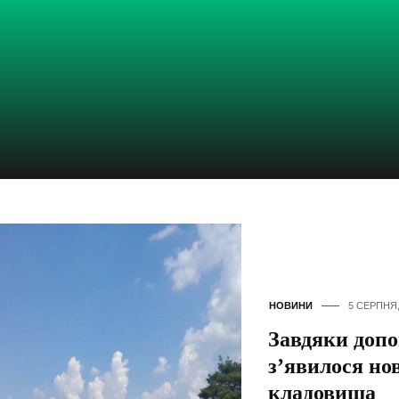
НОВИНИ
5 СЕРПНЯ,
Завдяки допо
з’явилося но
кладовища