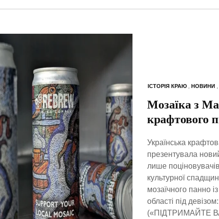
ІСТОРІЯ КРАЮ
,
НОВИНИ
Мозаїка з Ма
крафтового 
Українська крафтов
презентувала новий
лише поціновувачів
культурної спадщин
мозаїчного панно і
області під деві
(«ПІДТРИМАЙТЕ ВА