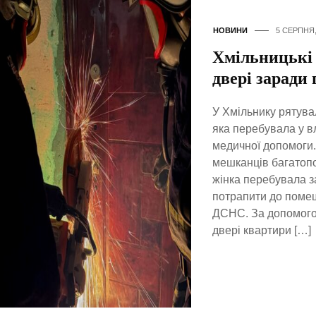
НОВИНИ
5 СЕРПНЯ,
Хмільницькі
двері заради
У Хмільнику рятува
яка перебувала у в
медичної допомоги.
мешканців багатопо
жінка перебувала з
потрапити до помеш
ДСНС. За допомогою
двері квартири […]