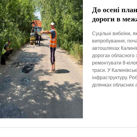
До осені пла
дороги в меж
Суцільні вибоїни, 
випробування, поча
автошляхах Калинів
дорогах обласного 
ремонтувати 8-кіло
траси. У Калинівсь
інфраструктуру. Ро
ділянках обласних а