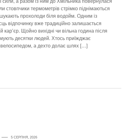
ї сили, а разом із ним до Хмільника повернулася
ли стовпчики термометрів стрімко піднімаються
 шукають прохолоди біля водойм. Одним із
ць відпочинку вже традиційно залишається
 кар’єр. Щойно вихідні чи вільна година після
мують десятки людей. Хтось приїжджає
 велосипедом, а дехто долає шлях […]
5 СЕРПНЯ, 2026