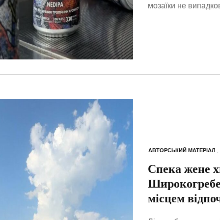
мозаїки не випадко
АВТОРСЬКИЙ МАТЕРІАЛ
,
Спека жене х
Широкогребе
місцем відпо