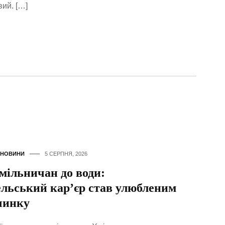
вий. […]
НОВИНИ
5 СЕРПНЯ, 2026
мільничан до води:
льський кар’єр став улюбленим
чинку