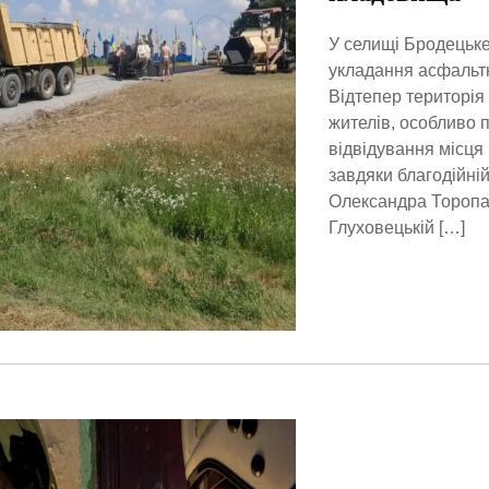
У селищі Бродецьке
укладання асфальтн
Відтепер територія
жителів, особливо п
відвідування місця 
завдяки благодійні
Олександра Торопа,
Глуховецькій […]