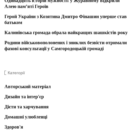
Одинадцять історій мужності: у Журавному відкрили
Алею пам’яті Героїв
Герой України з Козятина Дмитро Фінашин уперше став
батьком
Калинівська громада обрала найкращих шашкістів року
Родини військовополонених і зниклих безвісти отримали
фахові консультації у Самгородоцькій громаді
Категорії
Авторський матеріал
Дизайн та інтер'єр
Дієти та харчування
Домашні улюбленці
Здоров'я