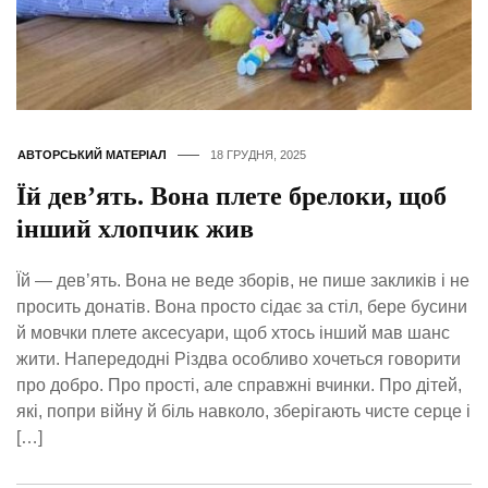
АВТОРСЬКИЙ МАТЕРІАЛ
18 ГРУДНЯ, 2025
Їй дев’ять. Вона плете брелоки, щоб
інший хлопчик жив
Їй — дев’ять. Вона не веде зборів, не пише закликів і не
просить донатів. Вона просто сідає за стіл, бере бусини
й мовчки плете аксесуари, щоб хтось інший мав шанс
жити. Напередодні Різдва особливо хочеться говорити
про добро. Про прості, але справжні вчинки. Про дітей,
які, попри війну й біль навколо, зберігають чисте серце і
[…]