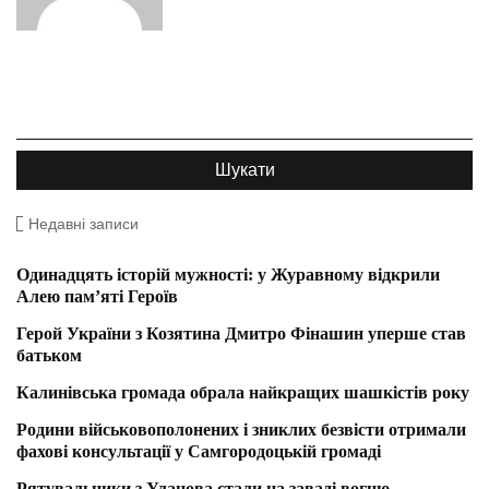
Недавні записи
Одинадцять історій мужності: у Журавному відкрили
Алею пам’яті Героїв
Герой України з Козятина Дмитро Фінашин уперше став
батьком
Калинівська громада обрала найкращих шашкістів року
Родини військовополонених і зниклих безвісти отримали
фахові консультації у Самгородоцькій громаді
Рятувальники з Уланова стали на заваді вогню