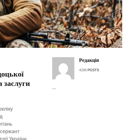
Редакція
4298
POSTS
доцької
а заслуги
...
реліку
д
итань
 сержант
дії України.