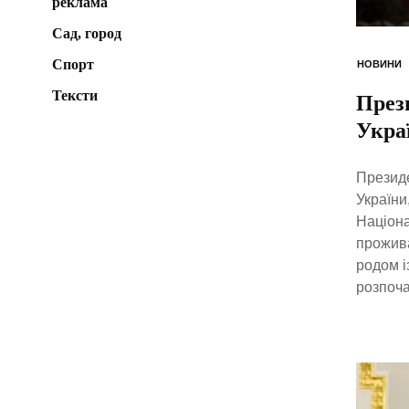
реклама
Сад, город
Спорт
НОВИНИ
Тексти
През
Укра
Президе
України
Націона
прожива
родом і
розпоча