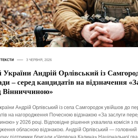
,
ТЕКСТИ
3 ЧЕРВНЯ, 2026
й України Андрій Орлівський із Самгоро
ди – серед кандидатів на відзначення «З
д Вінниччиною»
країни Андрій Орлівський із села Самгородок увійшов до пе
тів на нагородження Почесною відзнакою «За заслуги пере
иною» у 2026 році. Відповідне рішення ухвалила комісія з п
ження обласною відзнакою. Андрій Орлівський — головний
ону підтримки бригади «Червона Калина» Національної гвар