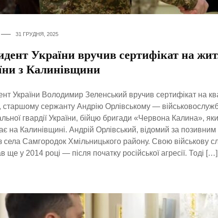
31 ГРУДНЯ, 2025
идент України вручив сертифікат на жи
їни з Калинівщини
нт України Володимир Зеленський вручив сертифікат на к
, старшому сержанту Андрію Орлівському — військовослуж
льної гвардії України, бійцю бригади «Червона Калина», яки
є на Калинівщині. Андрій Орлівський, відомий за позивним
з села Самгородок Хмільницького району. Свою військову с
в ще у 2014 році — після початку російської агресії. Тоді […]