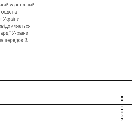
ький удостоєний
м ордена
т України
повідомляється
ардії України
на передовій.
SCROLL TO TOP