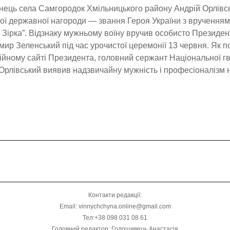
ець села Самгородок Хмільницького району Андрій Орлівс
ї державної нагороди — звання Героя України з вручення
 Зірка”. Відзнаку мужньому воїну вручив особисто Президен
ир Зеленський під час урочистої церемонії 13 червня. Як 
ійному сайті Президента, головний сержант Національної гв
Орлівський виявив надзвичайну мужність і професіоналізм 
Контакти редакції:
Email: vinnychchyna.online@gmail.com
Тел:+38 098 031 08 61
Головний редактор: Голошивець Анастасія