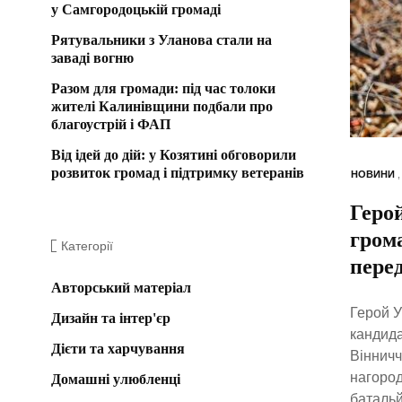
у Самгородоцькій громаді
Рятувальники з Уланова стали на
заваді вогню
Разом для громади: під час толоки
жителі Калинівщини подбали про
благоустрій і ФАП
Від ідей до дій: у Козятині обговорили
розвиток громад і підтримку ветеранів
НОВИНИ
Геро
грома
Категорії
пере
Авторський матеріал
Герой У
Дизайн та інтер'єр
кандида
Дієти та харчування
Вінничч
нагород
Домашні улюбленці
батальй