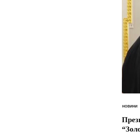
НОВИНИ
През
“Золо