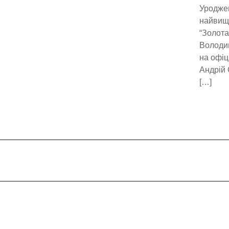
Уроджен
найвищо
“Золота
Володим
на офіц
Андрій 
[…]