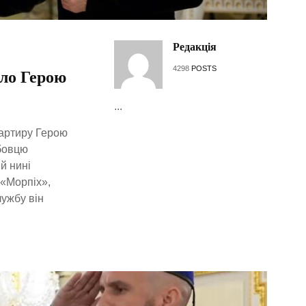
Редакція
4298
POSTS
тло Герою
...
вартиру Герою
бовцю
й нині
 «Морпіх»,
лужбу він