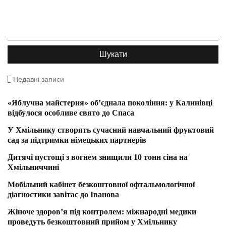
Недавні записи
«Яблучна майстерня» об’єднала покоління: у Калинівці
відбулося особливе свято до Спаса
У Хмільнику створять сучасний навчальний фруктовий
сад за підтримки німецьких партнерів
Дитячі пустощі з вогнем знищили 10 тонн сіна на
Хмільниччині
Мобільний кабінет безкоштовної офтальмологічної
діагностики завітає до Іванова
Жіноче здоров’я під контролем: міжнародні медики
проведуть безкоштовний прийом у Хмільнику