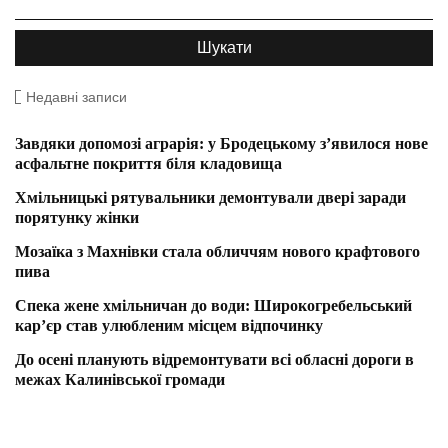
Недавні записи
Завдяки допомозі аграрія: у Бродецькому з’явилося нове
асфальтне покриття біля кладовища
Хмільницькі рятувальники демонтували двері заради
порятунку жінки
Мозаїка з Махнівки стала обличчям нового крафтового
пива
Спека жене хмільничан до води: Широкогребельський
кар’єр став улюбленим місцем відпочинку
До осені планують відремонтувати всі обласні дороги в
межах Калинівської громади