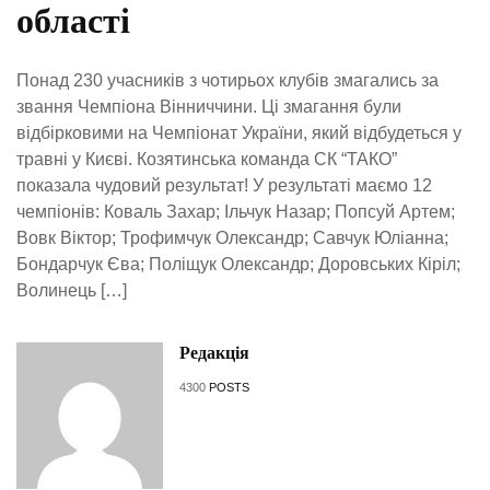
області
Понад 230 учасників з чотирьох клубів змагались за
звання Чемпіона Вінниччини. Ці змагання були
відбірковими на Чемпіонат України, який відбудеться у
травні у Києві. Козятинська команда СК “ТАКО”
показала чудовий результат! У результаті маємо 12
чемпіонів: Коваль Захар; Ільчук Назар; Попсуй Артем;
Вовк Віктор; Трофимчук Олександр; Савчук Юліанна;
Бондарчук Єва; Поліщук Олександр; Доровських Кіріл;
Волинець […]
Редакція
4300
POSTS