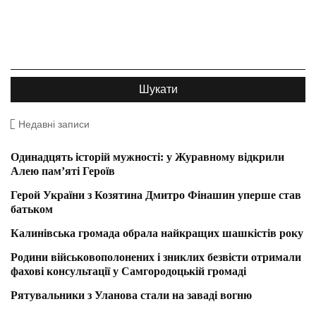
Недавні записи
Одинадцять історій мужності: у Журавному відкрили
Алею пам’яті Героїв
Герой України з Козятина Дмитро Фінашин уперше став
батьком
Калинівська громада обрала найкращих шашкістів року
Родини військовополонених і зниклих безвісти отримали
фахові консультації у Самгородоцькій громаді
Рятувальники з Уланова стали на заваді вогню