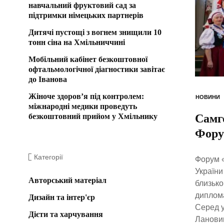
навчальний фруктовий сад за
підтримки німецьких партнерів
Дитячі пустощі з вогнем знищили 10
тонн сіна на Хмільниччині
Мобільний кабінет безкоштовної
офтальмологічної діагностики завітає
до Іванова
Жіноче здоров’я під контролем:
НОВИНИ
міжнародні медики проведуть
безкоштовний прийом у Хмільнику
Самго
Фору
Категорії
Форум «
України
Авторський матеріал
близько
диплома
Дизайн та інтер'єр
Серед у
Дієти та харчування
Лановик