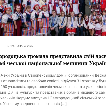
5 ЛИСТОПАДА, 2025
родоцька громада представила свій досв
мі чеської національної меншини Украї
Чехи України в Європейському домі», організований Дер
 з етнополітики та свободи совісті, відбувся 31 жовтня у Луць
 150 учасників: представників чеських спільнот з усіх регіоні
тів, діячів культури та представників органів місцевого са
часників Форуму виступив і Самгородоцький сільський голо
. У своєму зверненні він розповів […]