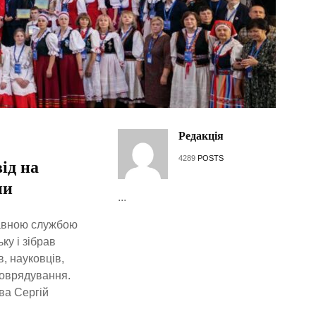
Редакція
4289
POSTS
ід на
ни
...
жавною службою
ку і зібрав
в, науковців,
моврядування.
ва Сергій