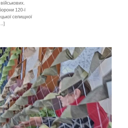
військових.
борони 120-ї
ецької селищної
…]