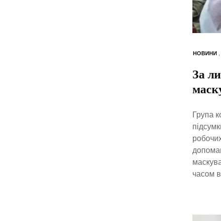
НОВИНИ
За л
маск
Група к
підсумк
робочих
допомаг
маскува
часом в