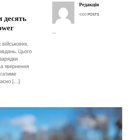
Редакція
4300
POSTS
м десять
ower
...
 військових,
авдань. Цього
 зарядки
 на звернення
агатиме
часно […]