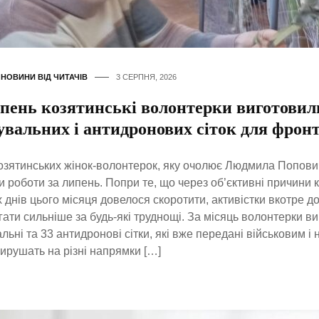
,
НОВИНИ ВІД ЧИТАЧІВ
3 СЕРПНЯ, 2026
ипень козятинські волонтерки виготовил
увальних і антидронових сіток для фрон
озятинських жінок-волонтерок, яку очолює Людмила Попови
и роботи за липень. Попри те, що через об’єктивні причини к
 днів цього місяця довелося скоротити, активістки вкотре д
ати сильніше за будь-які труднощі. За місяць волонтерки в
льні та 33 антидронові сітки, які вже передані військовим 
ирушать на різні напрямки […]