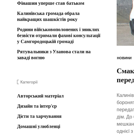
Фінашин уперше став батьком
Калинівська громада обрала
найкращих шашкістів року
Родини військовополонених і зниклих
безвісти отримали фахові консультації
у Самгородоцькій громаді
Рятувальники з Уланова стали на
заваді вогню
НОВИНИ
Смак
перед
Категорії
Калинів
Авторський матеріал
боронят
Дизайн та інтер'єр
передат
Дієти та харчування
дім. До
мешканц
Домашні улюбленці
однієї з