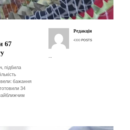
Редакція
4300
POSTS
и 67
ту
...
ч, підбила
ількість
овели: бажання
иготовили 34
і найближчим