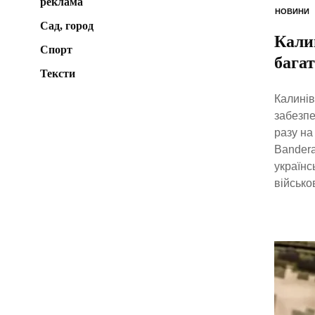
реклама
НОВИНИ
Сад, город
Кали
Спорт
бага
Тексти
Калинів
забезпе
разу на
Bandera
українс
військо