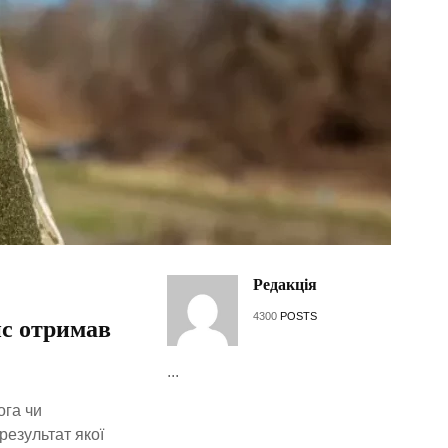
Редакція
4300
POSTS
нс отримав
...
ога чи
результат якої