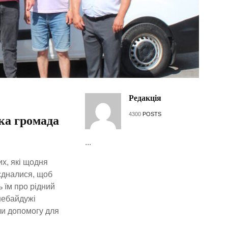
Редакція
4300
POSTS
ка громада
...
х, які щодня
’єдналися, щоб
 їм про рідний
 небайдужі
ли допомогу для