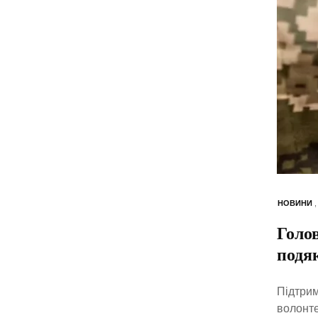
НОВИНИ
Голо
подяк
Підтрим
волонте