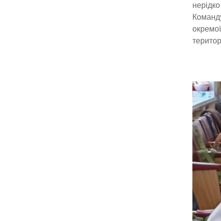
нерідко
Команду
окремої
територ