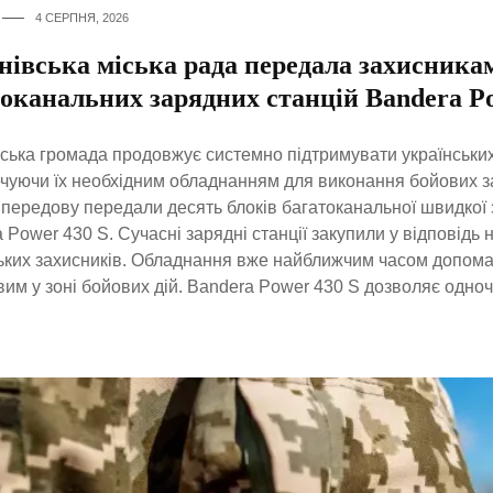
4 СЕРПНЯ, 2026
нівська міська рада передала захисника
токанальних зарядних станцій Bandera P
ська громада продовжує системно підтримувати українських
чуючи їх необхідним обладнанням для виконання бойових з
 передову передали десять блоків багатоканальної швидкої
 Power 430 S. Сучасні зарядні станції закупили у відповідь
ьких захисників. Обладнання вже найближчим часом допом
вим у зоні бойових дій. Bandera Power 430 S дозволяє одно