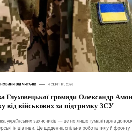
,
НОВИНИ ВІД ЧИТАЧІВ
4 СЕРПНЯ, 2026
ва Глуховецької громади Олександр Амо
у від військових за підтримку ЗСУ
ка українських захисників — це не лише гуманітарна допом
рські ініціативи. Це щоденна спільна робота тилу й фронту, 