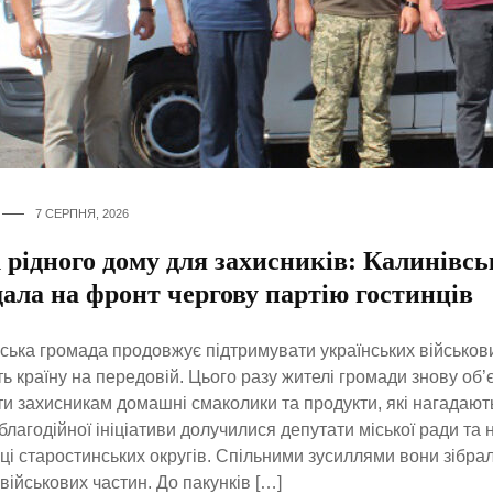
7 СЕРПНЯ, 2026
 рідного дому для захисників: Калинівсь
ала на фронт чергову партію гостинців
ська громада продовжує підтримувати українських військови
ь країну на передовій. Цього разу жителі громади знову об
и захисникам домашні смаколики та продукти, які нагадають
 благодійної ініціативи долучилися депутати міської ради та
і старостинських округів. Спільними зусиллями вони зібра
 військових частин. До пакунків […]