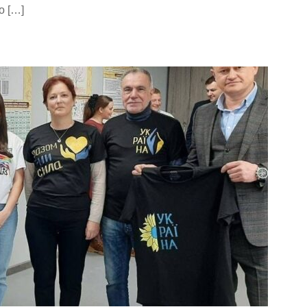
о […]