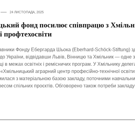
24 ЛИСТОПАДА, 2025
цький фонд посилює співпрацю з Хмільн
і профтехосвіти
вники Фонду Ебергарда Шьока (Eberhard-Schöck-Stiftung) з
 до України, відвідавши Львів, Вінницю та Хмільник — одне з
ці в межах освітніх і ремісничих програм. У Хмільнику делег
Хмільницький аграрний центр професійно-технічної освіти
илася з матеріальною базою закладу, поточними навчальн
ресом спільних проєктів. Обговорено також потреби закладу