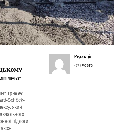
Редакція
4279
POSTS
ицькому
мплекс
...
ти» триває
ard-Schöck-
ексу, який
навчального
нної підлоги,
також