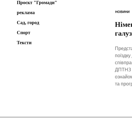
Проєкт "Громади"
реклама
НОВИНИ
Сад, город
Німе
галуз
Спорт
Тексти
Предста
поїздку
співпра
ДПТНЗ «
ознайом
та прог