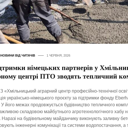
,
НОВИНИ ВІД ЧИТАЧІВ
1 ЧЕРВНЯ, 2026
ідтримки німецьких партнерів у Хмільн
рному центрі ПТО зводять тепличний ко
 «Хмільницький аграрний центр професійно-технічної осві
ція українсько-німецького проєкту за підтримки фонду Eberh
g. У його межах продовжується будівництво тепличного компл
ажливою складовою майбутнього агротехнологічного хабу 
. Наразі на будівельному майданчику виконують заливку бето
вують інженерні комунікації та системи водопостачання, а 