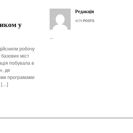
Редакція
4279
POSTS
иком у
...
дійснили робочу
 базових міст
ація побувала в
», де
ими програмами
 […]