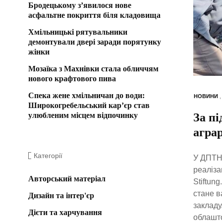
Бродецькому з’явилося нове
асфальтне покриття біля кладовища
Хмільницькі рятувальники
демонтували двері заради порятунку
жінки
Мозаїка з Махнівки стала обличчям
нового крафтового пива
Спека жене хмільничан до води:
НОВИНИ
Широкогребельський кар’єр став
улюбленим місцем відпочинку
За п
агра
Категорії
У ДПТНЗ
реаліза
Авторський матеріал
Stiftun
стане в
Дизайн та інтер'єр
закладу
Дієти та харчування
облашто