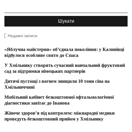
Недавні записи
«Яблучна майстерня» об’єднала покоління: у Калинівці
відбулося особливе свято до Спаса
У Хмільнику створять сучасний навчальний фруктовий
сад за підтримки німецьких партнерів
Дитячі пустощі з вогнем знищили 10 тонн сіна на
Хмільниччині
Мобільний кабінет безкоштовної офтальмологічної
діагностики завітає до Іванова
Жіноче здоров’я під контролем: міжнародні медики
проведуть безкоштовний прийом у Хмільнику