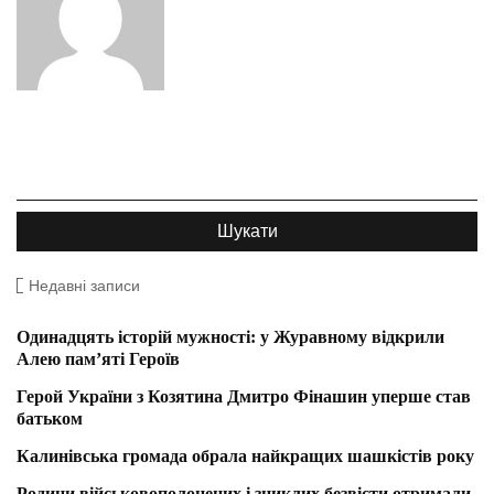
Недавні записи
Одинадцять історій мужності: у Журавному відкрили
Алею пам’яті Героїв
Герой України з Козятина Дмитро Фінашин уперше став
батьком
Калинівська громада обрала найкращих шашкістів року
Родини військовополонених і зниклих безвісти отримали