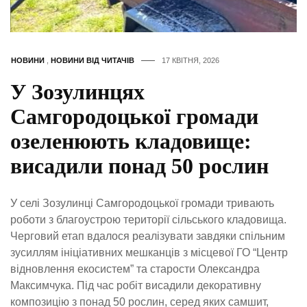
НОВИНИ
,
НОВИНИ ВІД ЧИТАЧІВ
17 КВІТНЯ, 2026
У Зозулинцях
Самгородоцької громади
озеленюють кладовище:
висадили понад 50 рослин
У селі Зозулинці Самгородоцької громади тривають
роботи з благоустрою території сільського кладовища.
Черговий етап вдалося реалізувати завдяки спільним
зусиллям ініціативних мешканців з місцевої ГО “Центр
відновлення екосистем” та старости Олександра
Максимчука. Під час робіт висадили декоративну
композицію з понад 50 рослин, серед яких самшит,