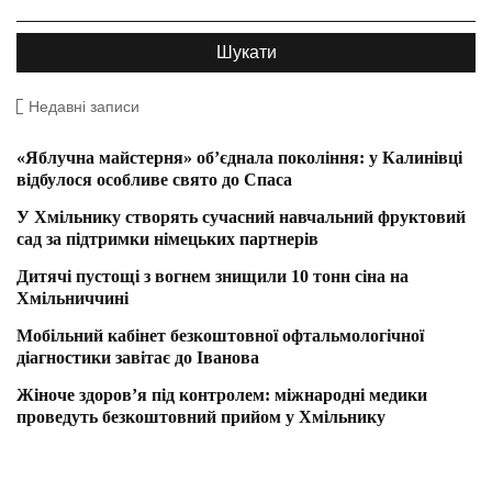
Недавні записи
«Яблучна майстерня» об’єднала покоління: у Калинівці
відбулося особливе свято до Спаса
У Хмільнику створять сучасний навчальний фруктовий
сад за підтримки німецьких партнерів
Дитячі пустощі з вогнем знищили 10 тонн сіна на
Хмільниччині
Мобільний кабінет безкоштовної офтальмологічної
діагностики завітає до Іванова
Жіноче здоров’я під контролем: міжнародні медики
проведуть безкоштовний прийом у Хмільнику