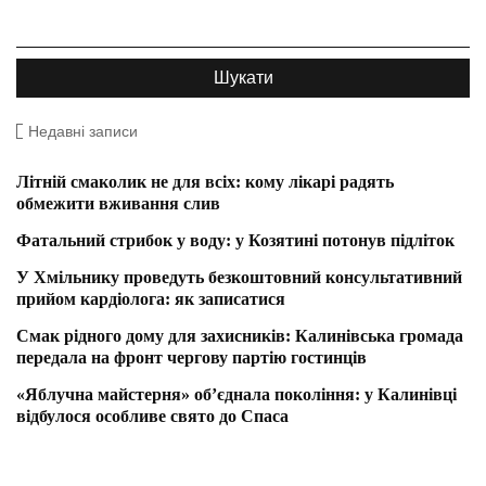
Недавні записи
Літній смаколик не для всіх: кому лікарі радять
обмежити вживання слив
Фатальний стрибок у воду: у Козятині потонув підліток
У Хмільнику проведуть безкоштовний консультативний
прийом кардіолога: як записатися
Смак рідного дому для захисників: Калинівська громада
передала на фронт чергову партію гостинців
«Яблучна майстерня» об’єднала покоління: у Калинівці
відбулося особливе свято до Спаса