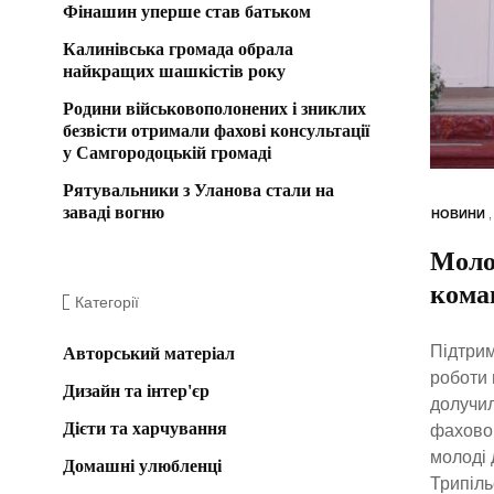
Фінашин уперше став батьком
Калинівська громада обрала
найкращих шашкістів року
Родини військовополонених і зниклих
безвісти отримали фахові консультації
у Самгородоцькій громаді
Рятувальники з Уланова стали на
заваді вогню
НОВИНИ
Моло
кома
Категорії
Підтрим
Авторський матеріал
роботи 
Дизайн та інтер'єр
долучил
Дієти та харчування
фаховог
молоді 
Домашні улюбленці
Трипіль