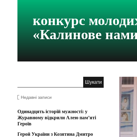
конкурс молоди
«Калинове нами
Недавні записи
Одинадцять історій мужності: у
Журавному відкрили Алею пам’яті
Героїв
Герой України з Козятина Дмитро