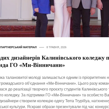
,
ПАРТНЕРСЬКИЙ МАТЕРІАЛ
8 ТРАВНЯ, 2026
дих дизайнерів Калинівського коледжу 
нда ГО «Ми-Вінничани»
ка талановитої молоді залишається одним із пріоритетних 
громадського об’єднання «Ми-Вінничани». Цього разу команд
ася до реалізації творчого проєкту студентів Калинівського
о коледжу. За підтримки ГО «Ми-Вінничани» та особисто Ва
дизайнери створили колекцію одягу Terra Trypillya, натхнен
ської культури. Яскраві образи презентували під час конкур