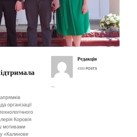
Редакція
4300
POSTS
підтримала
...
напрямків
а організації
 технологічного
лерія Коровія
ну мотивами
су «Калинове