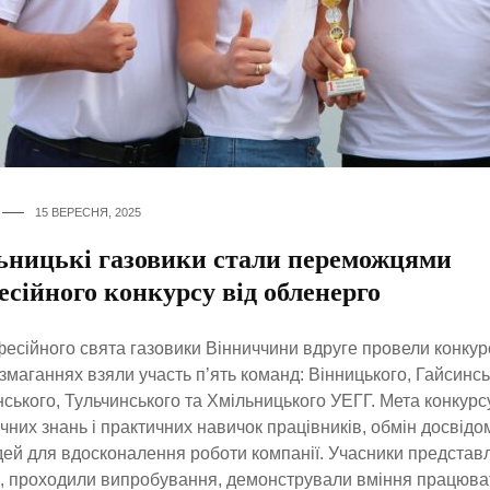
15 ВЕРЕСНЯ, 2025
ьницькі газовики стали переможцями
сійного конкурсу від обленерго
есійного свята газовики Вінниччини вдруге провели конкур
 змаганнях взяли участь п’ять команд: Вінницького, Гайсинсь
ького, Тульчинського та Хмільницького УЕГГ. Мета конкурс
чних знань і практичних навичок працівників, обмін досвідо
дей для вдосконалення роботи компанії. Учасники представ
, проходили випробування, демонстрували вміння працюват