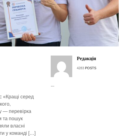
Редакція
4283
POSTS
...
с «Кращі серед
кого,
у — перевірка
м та пошук
ляли власні
и у команді […]