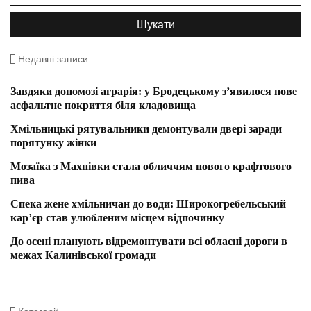
Недавні записи
Завдяки допомозі аграрія: у Бродецькому з’явилося нове
асфальтне покриття біля кладовища
Хмільницькі рятувальники демонтували двері заради
порятунку жінки
Мозаїка з Махнівки стала обличчям нового крафтового
пива
Спека жене хмільничан до води: Широкогребельський
кар’єр став улюбленим місцем відпочинку
До осені планують відремонтувати всі обласні дороги в
межах Калинівської громади