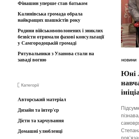
Фінашин уперше став батьком
Калинівська громада обрала
найкращих шашкістів року
Родини військовополонених і зниклих
безвісти отримали фахові консультації
у Самгородоцькій громаді
Рятувальники з Уланова стали на
заваді вогню
НОВИНИ
Юні 
навч
Категорії
ініц
Авторський матеріал
Підсумк
Дизайн та інтер'єр
пізнава
Дієти та харчування
самовря
Степана
Домашні улюбленці
пов’яза