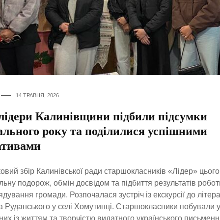
14 ТРАВНЯ, 2026
лідери Калинівщини підбили підсумки
ального року та поділилися успішними
іативами
овий збір Калинівської ради старшокласників «Лідер» цього
льну подорож, обмін досвідом та підбиття результатів робот
дування громади. Розпочалася зустріч із екскурсії до літер
 Руданського у селі Хомутинці. Старшокласники побували у
них із життям та творчістю видатного українського письменн