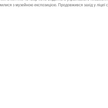
илися з музейною експозицією. Продовжився захід у ліцеї с