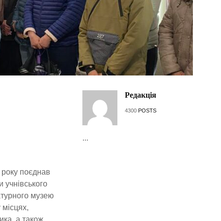
Редакція
4300
POSTS
...
 року поєднав
и учнівського
атурного музею
 місцях,
ика, а також