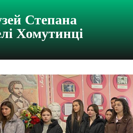
узей Степана
елі Хомутинці