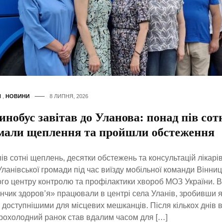
Я
,
НОВИНИ
8 ЛИПНЯ, 2026
нобус завітав до Уланова: понад пів сот
мали щеплення та пройшли обстеження
ів сотні щеплень, десятки обстежень та консультацій лікарі
Уланівської громади під час виїзду мобільної команди Вінни
го центру контролю та профілактики хвороб МОЗ України. 
чик здоров’я» працювали в центрі села Уланів, зробивши я
 доступнішими для місцевих мешканців. Після кількох днів 
рохолодний ранок став вдалим часом для […]