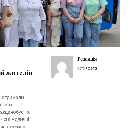
Редакція
4278
POSTS
ні жителів
...
в отримали
цького
Вакцинобус та
кісні медичні
виснажливої