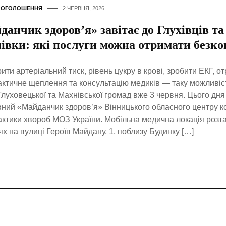
,
ОГОЛОШЕННЯ
2 ЧЕРВНЯ, 2026
анчик здоров’я» завітає до Глухівців та
івки: які послуги можна отримати безк
ити артеріальний тиск, рівень цукру в крові, зробити ЕКГ, о
ктичне щеплення та консультацію медиків — таку можливіс
Глуховецької та Махнівської громад вже 3 червня. Цього д
ний «Майданчик здоров’я» Вінницького обласного центру к
ктики хвороб МОЗ України. Мобільна медична локація розт
ях на вулиці Героїв Майдану, 1, поблизу Будинку […]