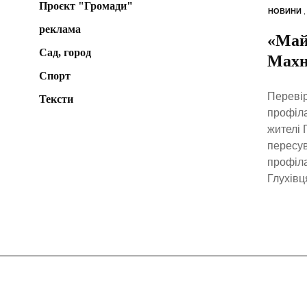
Проєкт "Громади"
НОВИНИ
реклама
«Майд
Сад, город
Махн
Спорт
Перевір
Тексти
профіла
жителі 
пересув
профіла
Глухівц