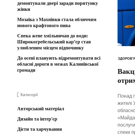
демонтували двері заради порятунку
жінки
Мозаїка з Махнівки стала обличчям
нового крафтового пива
Спека жене хмільничан до води:
Широкогребельський кар’єр став
улюбленим місцем відпочинку
До осені планують відремонтувати всі
ЗДОРОВ'
обласні дороги в межах Калинівської
громади
Вакци
отри
Категорії
Понад п
жителі 
Авторський матеріал
обласно
«Майдан
Дизайн та інтер'єр
послуги
Дієти та харчування
спеки п