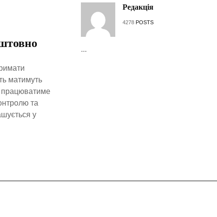
Редакція
4278
POSTS
оштовно
...
тримати
ть матимуть
ня працюватиме
онтролю та
ашується у