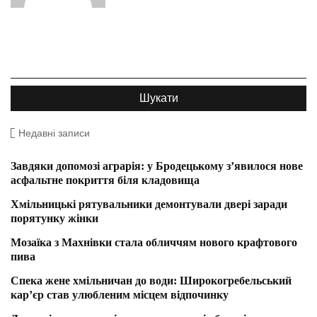
Недавні записи
Завдяки допомозі аграрія: у Бродецькому з’явилося нове
асфальтне покриття біля кладовища
Хмільницькі рятувальники демонтували двері заради
порятунку жінки
Мозаїка з Махнівки стала обличчям нового крафтового
пива
Спека жене хмільничан до води: Широкогребельський
кар’єр став улюбленим місцем відпочинку