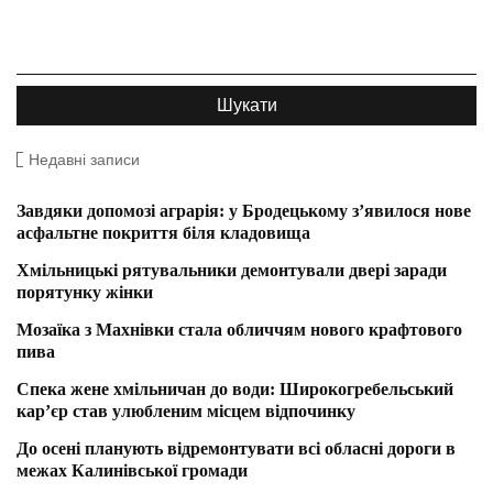
Недавні записи
Завдяки допомозі аграрія: у Бродецькому з’явилося нове
асфальтне покриття біля кладовища
Хмільницькі рятувальники демонтували двері заради
порятунку жінки
Мозаїка з Махнівки стала обличчям нового крафтового
пива
Спека жене хмільничан до води: Широкогребельський
кар’єр став улюбленим місцем відпочинку
До осені планують відремонтувати всі обласні дороги в
межах Калинівської громади