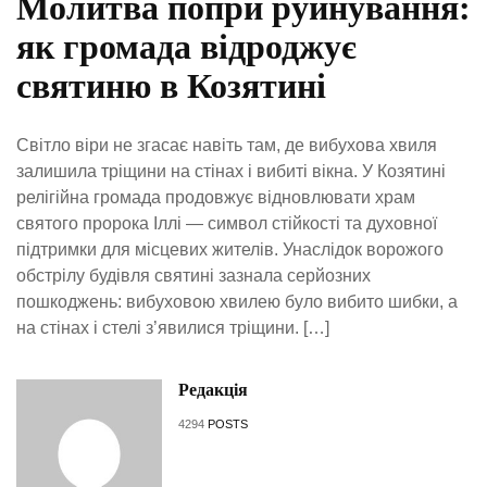
Молитва попри руйнування:
як громада відроджує
святиню в Козятині
Світло віри не згасає навіть там, де вибухова хвиля
залишила тріщини на стінах і вибиті вікна. У Козятині
релігійна громада продовжує відновлювати храм
святого пророка Іллі — символ стійкості та духовної
підтримки для місцевих жителів. Унаслідок ворожого
обстрілу будівля святині зазнала серйозних
пошкоджень: вибуховою хвилею було вибито шибки, а
на стінах і стелі з’явилися тріщини. […]
Редакція
4294
POSTS