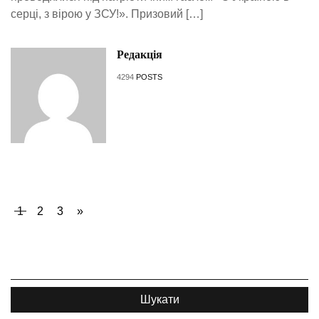
серці, з вірою у ЗСУ!». Призовий […]
Редакція
4294
POSTS
1
2
3
»