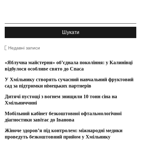
Недавні записи
«Яблучна майстерня» об’єднала покоління: у Калинівці
відбулося особливе свято до Спаса
У Хмільнику створять сучасний навчальний фруктовий
сад за підтримки німецьких партнерів
Дитячі пустощі з вогнем знищили 10 тонн сіна на
Хмільниччині
Мобільний кабінет безкоштовної офтальмологічної
діагностики завітає до Іванова
Жіноче здоров’я під контролем: міжнародні медики
проведуть безкоштовний прийом у Хмільнику