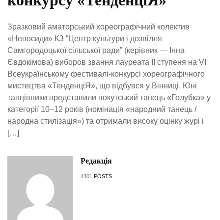
конкурсу «ТенденціЯ»
Зразковий аматорський хореографічний колектив
«Непосиди» КЗ “Центр культури і дозвілля
Самгородоцької сільської ради” (керівник — Інна
Євдокімова) виборов звання лауреата ІІ ступеня на VI
Всеукраїнському фестивалі-конкурсі хореографічного
мистецтва «ТенденціЯ», що відбувся у Вінниці. Юні
танцівники представили покутський танець «Голубка» у
категорії 10–12 років (номінація «народний танець /
народна стилізація») та отримали високу оцінку журі і
[…]
Редакція
4301
POSTS