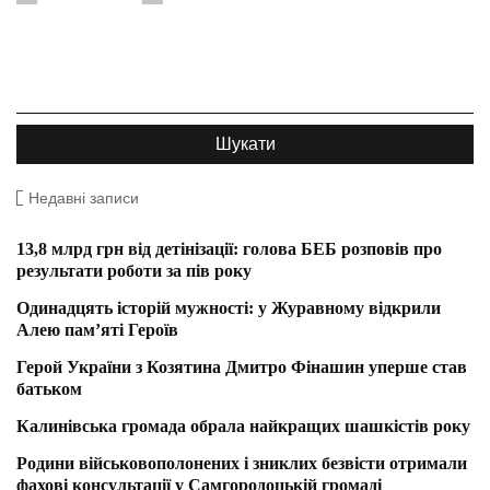
Недавні записи
13,8 млрд грн від детінізації: голова БЕБ розповів про
результати роботи за пів року
Одинадцять історій мужності: у Журавному відкрили
Алею пам’яті Героїв
Герой України з Козятина Дмитро Фінашин уперше став
батьком
Калинівська громада обрала найкращих шашкістів року
Родини військовополонених і зниклих безвісти отримали
фахові консультації у Самгородоцькій громаді