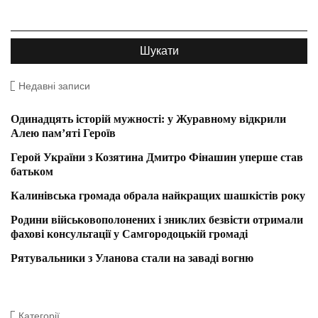
Недавні записи
Одинадцять історій мужності: у Журавному відкрили
Алею пам’яті Героїв
Герой України з Козятина Дмитро Фінашин уперше став
батьком
Калинівська громада обрала найкращих шашкістів року
Родини військовополонених і зниклих безвісти отримали
фахові консультації у Самгородоцькій громаді
Рятувальники з Уланова стали на заваді вогню
Категорії