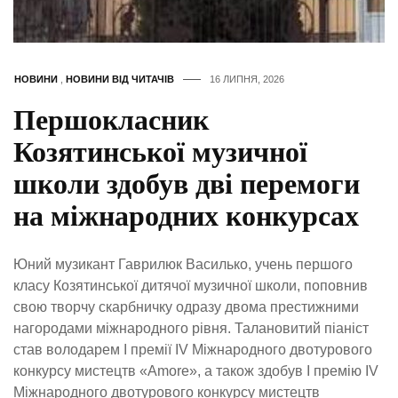
НОВИНИ
,
НОВИНИ ВІД ЧИТАЧІВ
16 ЛИПНЯ, 2026
Першокласник
Козятинської музичної
школи здобув дві перемоги
на міжнародних конкурсах
Юний музикант Гаврилюк Василько, учень першого
класу Козятинської дитячої музичної школи, поповнив
свою творчу скарбничку одразу двома престижними
нагородами міжнародного рівня. Талановитий піаніст
став володарем І премії IV Міжнародного двотурового
конкурсу мистецтв «Amore», а також здобув І премію IV
Міжнародного двотурового конкурсу мистецтв