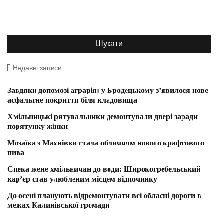
Недавні записи
Завдяки допомозі аграрія: у Бродецькому з’явилося нове
асфальтне покриття біля кладовища
Хмільницькі рятувальники демонтували двері заради
порятунку жінки
Мозаїка з Махнівки стала обличчям нового крафтового
пива
Спека жене хмільничан до води: Широкогребельський
кар’єр став улюбленим місцем відпочинку
До осені планують відремонтувати всі обласні дороги в
межах Калинівської громади