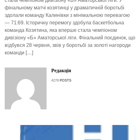
стала чемпіоном дивізіону «Б» Аматорської ліги. У
фінальному матчі козятинці у драматичній боротьбі
здолали команду Калинівки з мінімальною перевагою
— 71:69. Історичну перемогу здобула баскетбольна
команда Козятина, яка вперше стала чемпіоном
дивізіону «Б» Аматорської ліги. Фінальний поєдинок, що
відбувся 28 червня, звів у боротьбі за золоті нагороди
команди […]
Редакція
4278
POSTS