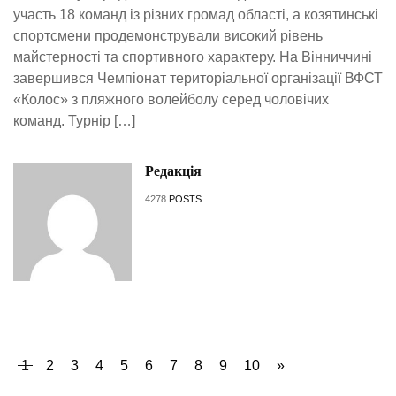
участь 18 команд із різних громад області, а козятинські
спортсмени продемонстрували високий рівень
майстерності та спортивного характеру. На Вінниччині
завершився Чемпіонат територіальної організації ВФСТ
«Колос» з пляжного волейболу серед чоловічих
команд. Турнір […]
Редакція
4278
POSTS
1
2
3
4
5
6
7
8
9
10
»