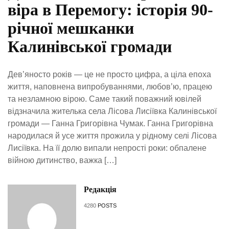
віра в Перемогу: історія 90-
річної мешканки
Калинівської громади
Дев’яносто років — це не просто цифра, а ціла епоха
життя, наповнена випробуваннями, любов’ю, працею
та незламною вірою. Саме такий поважний ювілей
відзначила жителька села Лісова Лисіївка Калинівської
громади — Ганна Григорівна Чумак. Ганна Григорівна
народилася й усе життя прожила у рідному селі Лісова
Лисіївка. На її долю випали непрості роки: обпалене
війною дитинство, важка […]
Редакція
4280
POSTS