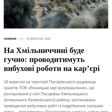
НОВИНИ
15 ВЕРЕСНЯ, 2025
На Хмільниччині буде
гучно: проводитимуть
вибухові роботи на кар’єрі
16 вересня на території Писарівського родовища
гранітів ТОВ «Вінницьке кар’єроуправління», що
розташоване у селі Писарівка Хмільницького
(колишнього Калинівського) району, заплановано
проведення вибухових робіт із подрібнення скальних
порід, – повідомили у Департаменті з питань цивільного