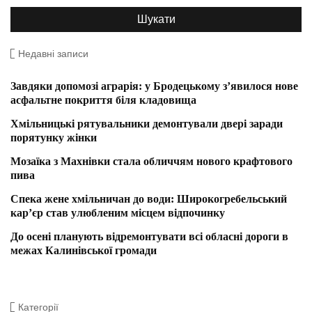
Недавні записи
Завдяки допомозі аграрія: у Бродецькому з’явилося нове
асфальтне покриття біля кладовища
Хмільницькі рятувальники демонтували двері заради
порятунку жінки
Мозаїка з Махнівки стала обличчям нового крафтового
пива
Спека жене хмільничан до води: Широкогребельський
кар’єр став улюбленим місцем відпочинку
До осені планують відремонтувати всі обласні дороги в
межах Калинівської громади
Категорії