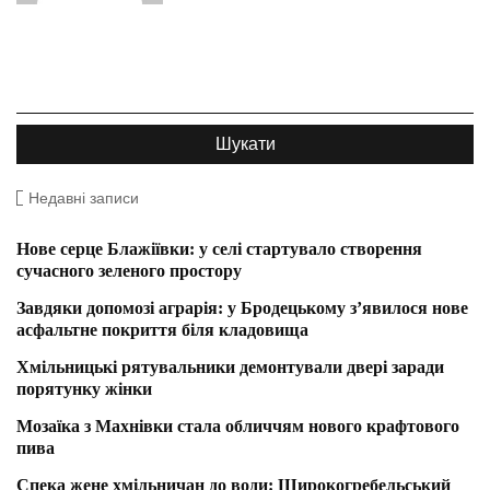
Недавні записи
Нове серце Блажіївки: у селі стартувало створення
сучасного зеленого простору
Завдяки допомозі аграрія: у Бродецькому з’явилося нове
асфальтне покриття біля кладовища
Хмільницькі рятувальники демонтували двері заради
порятунку жінки
Мозаїка з Махнівки стала обличчям нового крафтового
пива
Спека жене хмільничан до води: Широкогребельський