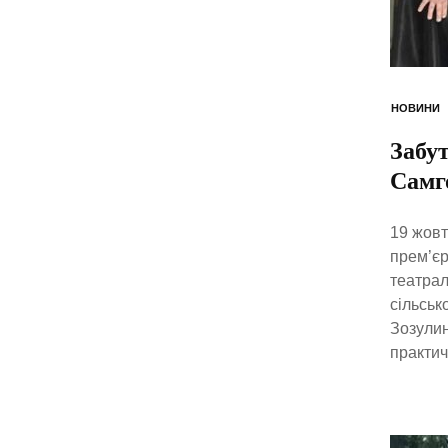
НОВИНИ
Забут
Самг
19 жовт
прем’єр
театрал
сільськ
Зозулин
практич