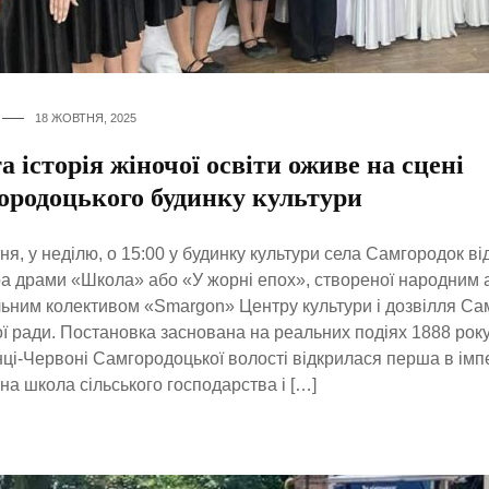
18 ЖОВТНЯ, 2025
а історія жіночої освіти оживе на сцені
ородоцького будинку культури
ня, у неділю, о 15:00 у будинку культури села Самгородок ві
а драми «Школа» або «У жорні епох», створеної народним
ьним колективом «Smargon» Центру культури і дозвілля Са
ої ради. Постановка заснована на реальних подіях 1888 року
ці-Червоні Самгородоцької волості відкрилася перша в імпе
на школа сільського господарства і […]