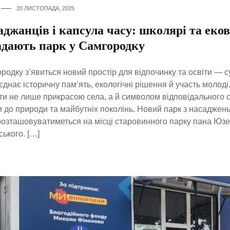
20 ЛИСТОПАДА, 2025
аджанців і капсула часу: школярі та еко
адають парк у Самгородку
родку з’явиться новий простір для відпочинку та освіти — с
єднає історичну пам’ять, екологічні рішення й участь молоді
ти не лише прикрасою села, а й символом відповідального 
 до природи та майбутніх поколінь. Новий парк з насаджен
розташовуватиметься на місці старовинного парку пана Юз
ького. […]