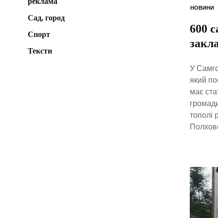
реклама
НОВИНИ
Сад, город
600 с
Спорт
закл
Тексти
У Самго
який по
має ста
громади
тополі 
Полховс