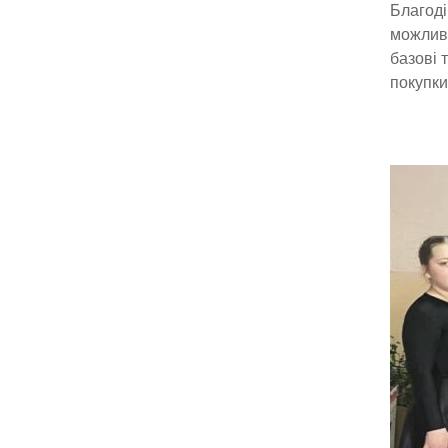
Благоді
можливі
базові 
покупки