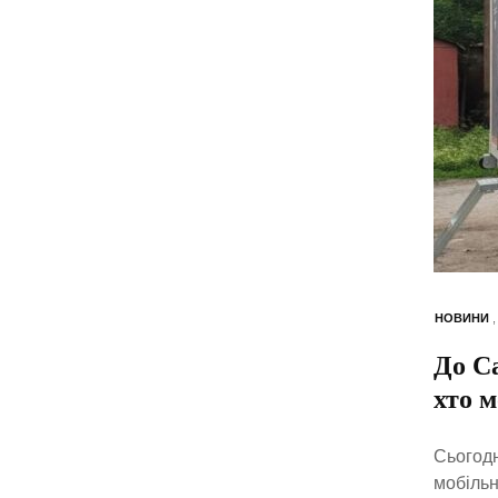
НОВИНИ
До С
хто 
Сьогодн
мобільн