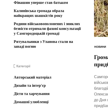
Фінашин уперше став батьком
Калинівська громада обрала
найкращих шашкістів року
Родини військовополонених і зниклих
безвісти отримали фахові консультації
у Самгородоцькій громаді
Рятувальники з Уланова стали на
заваді вогню
НОВИНИ
Грома
прид
Категорії
Самгоро
Авторський матеріал
військо
Дизайн та інтер'єр
благоді
Дієти та харчування
Олексан
до Дня 
Домашні улюбленці
придбан