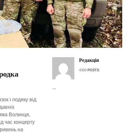
Редакція
4300
POSTS
ородка
...
ок і подяку від
давніх
дима Волинця,
д час концерту
гривень на