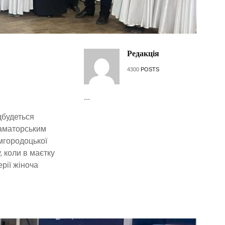
Редакція
4300
POSTS
...
дбудеться
 аматорським
мгородоцької
, коли в маєтку
рії жіноча