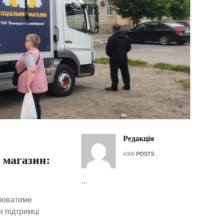
Редакція
4300
POSTS
 магазин:
...
ацюватиме
и підтримці