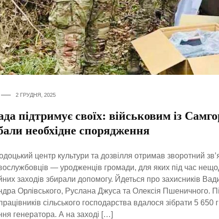
2 ГРУДНЯ, 2025
да підтримує своїх: військовим із Самг
бали необхідне спорядження
доцький центр культури та дозвілля отримав зворотний зв’яз
вослужбовців — уродженців громади, для яких під час нещо
йних заходів збирали допомогу. Йдеться про захисників Ва
дра Орлівського, Руслана Джуса та Олексія Пшеничного. Пі
працівників сільського господарства вдалося зібрати 5 650 
ня генератора. А на заході […]