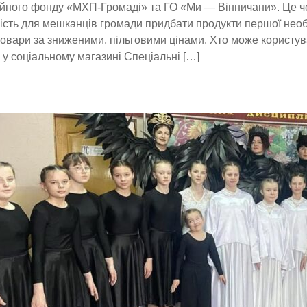
йного фонду «МХП-Громаді» та ГО «Ми — Вінничани». Це ч
сть для мешканців громади придбати продукти першої необх
товари за зниженими, пільговими цінами. Хто може користу
 у соціальному магазині Спеціальні […]