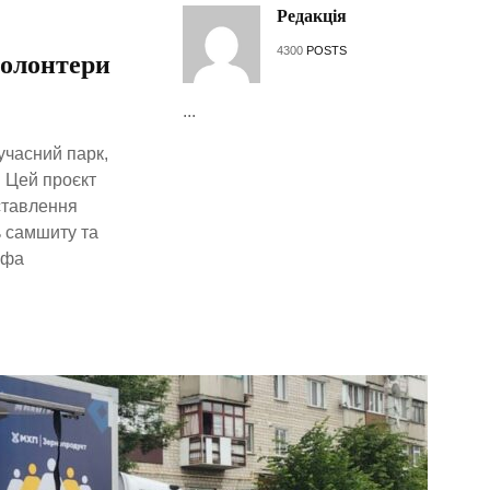
Редакція
4300
POSTS
волонтери
...
учасний парк,
. Цей проєкт
ставлення
ь самшиту та
ефа