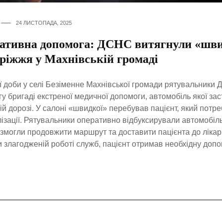
24 ЛИСТОПАДА, 2025
ативна допомога: ДСНС витягнули «шви
оріжжя у Махнівській громаді
 доби у селі Безіменне Махнівської громади рятувальники
у бригаді екстреної медичної допомоги, автомобіль якої зас
ій дорозі. У салоні «швидкої» перебував пацієнт, який потр
лізації. Рятувальники оперативно відбуксирували автомобіль
змогли продовжити маршрут та доставити пацієнта до лікарн
 злагодженій роботі служб, пацієнт отримав необхідну допо