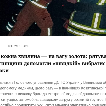
10 ГРУДНЯ, 2025
 кожна хвилина — на вагу золота: ряту
тинщини допомогли «швидкій» вибратис
юки
ьники з Головного управління ДСНС України у Вінницькій об
допомогу медикам, цього разу — в Іванківцях Козятинської 
ернення з виклику бригада екстреної медичної допомоги по
 ситуацію: автомобіль «швидкої» загруз у розмитій ґрунтовій
мостійно продовжити рух. Рятувальники оперативно прибули 