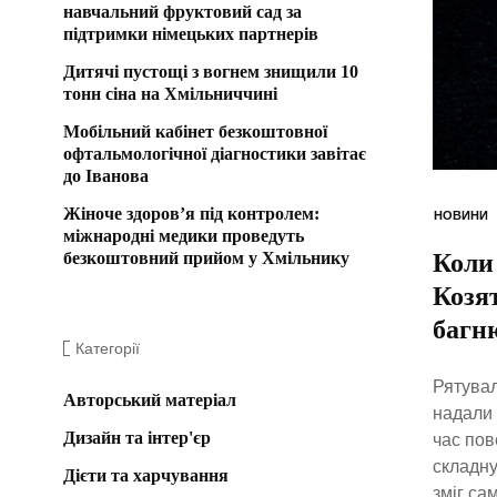
навчальний фруктовий сад за
підтримки німецьких партнерів
Дитячі пустощі з вогнем знищили 10
тонн сіна на Хмільниччині
Мобільний кабінет безкоштовної
офтальмологічної діагностики завітає
до Іванова
Жіноче здоров’я під контролем:
НОВИНИ
міжнародні медики проведуть
безкоштовний прийом у Хмільнику
Коли
Козя
багн
Категорії
Рятувал
Авторський матеріал
надали 
Дизайн та інтер'єр
час пов
складну
Дієти та харчування
зміг са