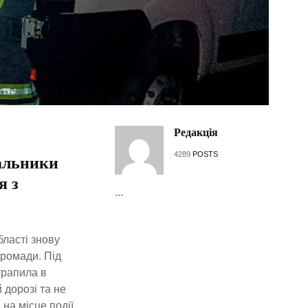
Редакція
4289
POSTS
вальники
я з
...
ласті знову
громади. Під
трапила в
 дорозі та не
на місце події