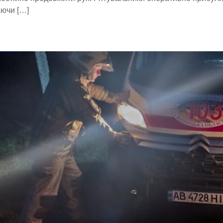
аючи […]