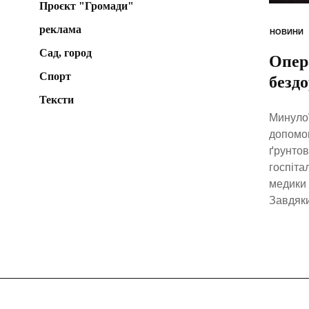
Проєкт "Громади"
реклама
НОВИНИ
Сад, город
Опер
Спорт
безд
Тексти
Минулої
допомог
ґрунтов
госпіта
медики 
Завдяки