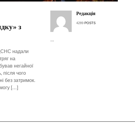
Редакція
4289
POSTS
дку» з
...
 ДСНС надали
тряг на
ебував негайної
, після чого
і без затримок.
могу […]