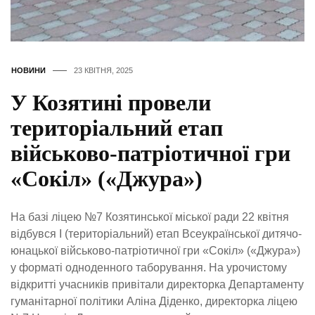
НОВИНИ
23 КВІТНЯ, 2025
У Козятині провели
територіальний етап
військово-патріотичної гри
«Сокіл» («Джура»)
На базі ліцею №7 Козятинської міської ради 22 квітня
відбувся І (територіальний) етап Всеукраїнської дитячо-
юнацької військово-патріотичної гри «Сокіл» («Джура»)
у форматі одноденного таборування. На урочистому
відкритті учасників привітали директорка Департаменту
гуманітарної політики Аліна Діденко, директорка ліцею