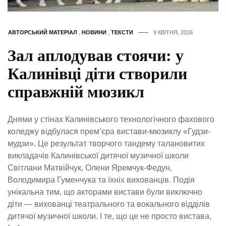
АВТОРСЬКИЙ МАТЕРІАЛ
,
НОВИНИ
,
ТЕКСТИ
9 КВІТНЯ, 2026
Зал аплодував стоячи: у
Калинівці діти створили
справжній мюзикл
Днями у стінах Калинівського технологічного фахового
коледжу відбулася прем’єра вистави-мюзиклу «Гудзи-
мудзи». Це результат творчого тандему талановитих
викладачів Калинівської дитячої музичної школи
Світлани Матвійчук, Олени Яремчук-Федун,
Володимира Гуменчука та їхніх вихованців. Подія
унікальна тим, що акторами вистави були виключно
діти — вихованці театрального та вокального відділів
дитячої музичної школи. І те, що це не просто вистава,