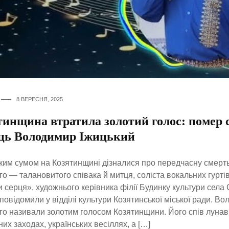
8 ВЕРЕСНЯ, 2025
инщина втратила золотий голос: помер с
ць Володимир Іжицький
ким сумом на Козятинщині дізналися про передчасну смер
го — талановитого співака й митця, соліста вокальних гурті
 серця», художнього керівника філії Будинку культури села
повідомили у відділі культури Козятинської міської ради. В
го називали золотим голосом Козятинщини. Його спів лунав
них заходах, українських весіллях, а […]