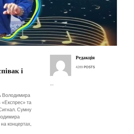
Редакція
4289
POSTS
півак і
...
ть Володимира
в «Експрес» та
 Сигнал. Сумну
олодимира
 на концертах,