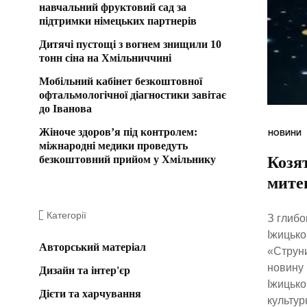
навчальний фруктовий сад за
підтримки німецьких партнерів
Дитячі пустощі з вогнем знищили 10
тонн сіна на Хмільниччині
Мобільний кабінет безкоштовної
офтальмологічної діагностики завітає
до Іванова
Жіноче здоров’я під контролем:
НОВИНИ
міжнародні медики проведуть
безкоштовний прийом у Хмільнику
Козят
мите
Категорії
З глибо
Іжицько
Авторський матеріал
«Струни
новину 
Дизайн та інтер'єр
Іжицько
Дієти та харчування
культур