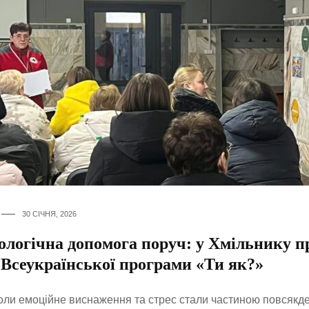
30 СІЧНЯ, 2026
ологічна допомога поруч: у Хмільнику 
 Всеукраїнської програми «Ти як?»
коли емоційне виснаження та стрес стали частиною повсякде