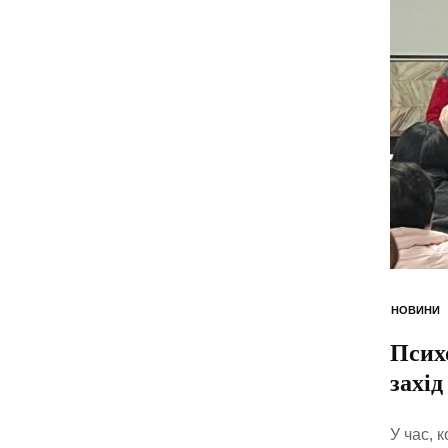
НОВИНИ
Псих
захід
У час, 