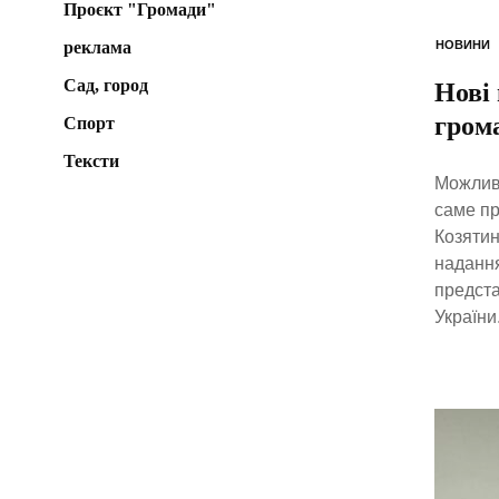
Проєкт "Громади"
реклама
НОВИНИ
Сад, город
Нові
гром
Спорт
Тексти
Можливі
саме пр
Козятин
надання
предста
України