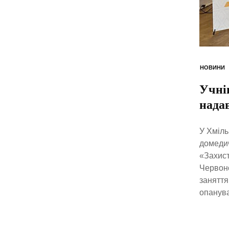
НОВИНИ
Учні
нада
У Хміль
домедич
«Захист
Червоно
заняття
опанува