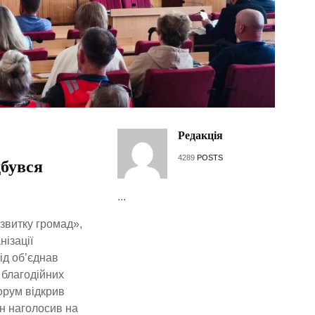
Редакція
4289
POSTS
дбувся
...
звитку громад»,
ізації
ід об’єднав
 благодійних
Форум відкрив
н наголосив на