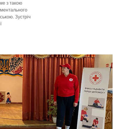
ме з такою
 ментального
ською. Зустріч
ї