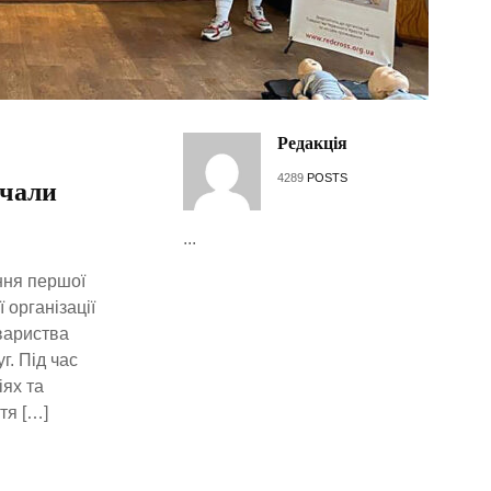
Редакція
4289
POSTS
вчали
...
ння першої
 організації
вариства
г. Під час
іях та
тя […]