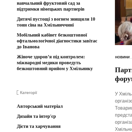
навчальний фруктовий сад за
підтримки німецьких партнерів
Дитячі пустощі з вогнем знищили 10
тонн сіна на Хмільниччині
Мобільний кабінет безкоштовної
офтальмологічної діагностики завітає
до Іванова
Жіноче здоров’я під контролем:
НОВИНИ
міжнародні медики проведуть
безкоштовний прийом у Хмільнику
Парт
форум
Категорії
У Хміль
організ
Авторський матеріал
Товарис
предста
Дизайн та інтер'єр
організ
Дієти та харчування
Хмільни