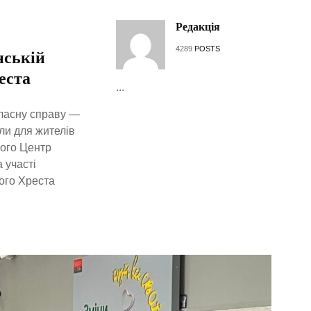
Редакція
4289
POSTS
нській
еста
...
власну справу —
али для жителів
того Центр
 участі
ого Хреста