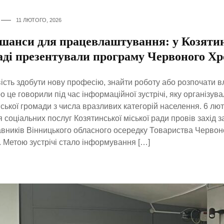
11 ЛЮТОГО, 2026
 шанси для працевлаштування: у Козяти
аді презентували програму Червоного Хр
сть здобути нову професію, знайти роботу або розпочати 
о це говорили під час інформаційної зустрічі, яку організув
ської громади з числа вразливих категорій населення. 6 лю
 соціальних послуг Козятинської міської ради провів захід за
вників Вінницького обласного осередку Товариства Червон
. Метою зустрічі стало інформування […]