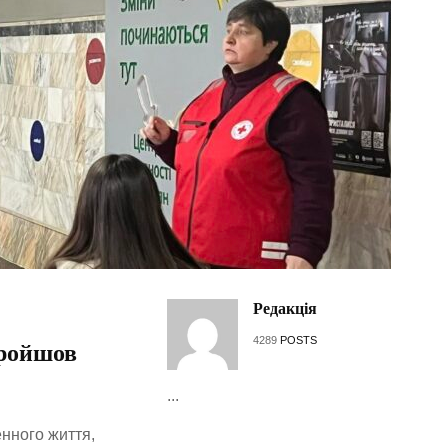
Редакція
4289
POSTS
пройшов
...
нного життя,