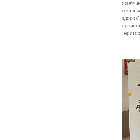
особлив
метою у
здоров’
пройшла
територ