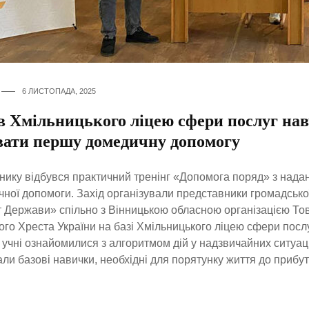
6 ЛИСТОПАДА, 2025
в Хмільницького ліцею сфери послуг на
вати першу домедичну допомогу
нику відбувся практичний тренінг «Допомога поряд» з нада
ної допомоги. Захід організували представники громадської
 Держави» спільно з Вінницькою обласною організацією То
го Хреста України на базі Хмільницького ліцею сфери послу
 учні ознайомилися з алгоритмом дій у надзвичайних ситуац
ли базові навички, необхідні для порятунку життя до прибут