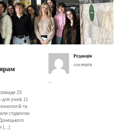
Редакція
4298
POSTS
лярам
...
громади 25
 для учнів 11
ехнологій та
али студентки
 Донецького
я […]