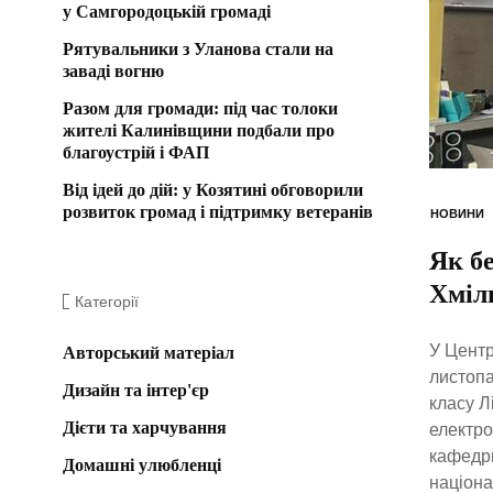
у Самгородоцькій громаді
Рятувальники з Уланова стали на
заваді вогню
Разом для громади: під час толоки
жителі Калинівщини подбали про
благоустрій і ФАП
Від ідей до дій: у Козятині обговорили
розвиток громад і підтримку ветеранів
НОВИНИ
Як б
Хміл
Категорії
У Центр
Авторський матеріал
листопа
Дизайн та інтер'єр
класу Л
Дієти та харчування
електро
кафедри
Домашні улюбленці
націона