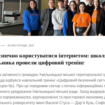
26 ЛИСТОПАДА, 2025
езпечно користуватися інтернетом: шко
ьника провели цифровий тренінг
і активності громадян Хмільницької міської територіальної 
да відбувся навчальний тренінг «Цифровий безпечний світ»
іцею №1. Про це повідомив сектор з питань інформаційних т
нного урядування Хмільницької міської ради. Захід модерув
 підприємництва, корпоративної та просторової економіки
льного університету імені Василя Стуса — Дар’я Кузь, Софі