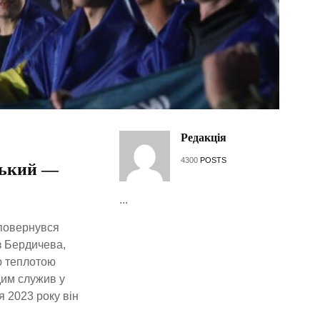
Редакція
4300
POSTS
ський —
...
 повернувся
з Бердичева,
ю теплотою
дим служив у
я 2023 року він