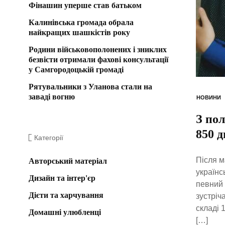
Фінашин уперше став батьком
Калинівська громада обрала
найкращих шашкістів року
Родини військовополонених і зниклих
безвісти отримали фахові консультації
у Самгородоцькій громаді
Рятувальники з Уланова стали на
заваді вогню
НОВИНИ
З по
850 д
Категорії
Після м
Авторський матеріал
українс
Дизайн та інтер'єр
певний 
Дієти та харчування
зустріч
складі 
Домашні улюбленці
[…]