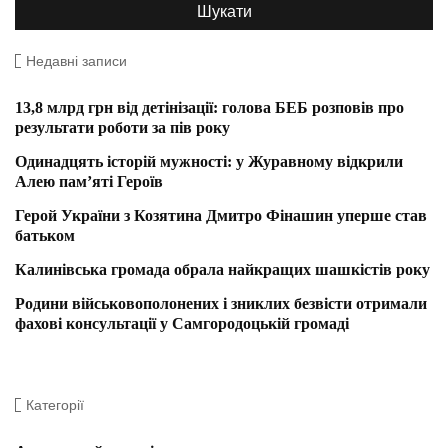
Недавні записи
13,8 млрд грн від детінізації: голова БЕБ розповів про
результати роботи за пів року
Одинадцять історій мужності: у Журавному відкрили
Алею пам’яті Героїв
Герой України з Козятина Дмитро Фінашин уперше став
батьком
Калинівська громада обрала найкращих шашкістів року
Родини військовополонених і зниклих безвісти отримали
фахові консультації у Самгородоцькій громаді
Категорії