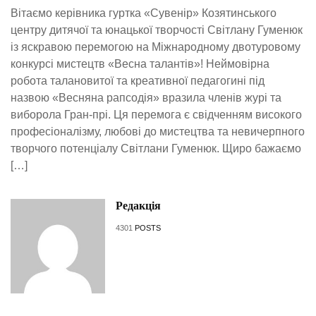
Вітаємо керівника гуртка «Сувенір» Козятинського
центру дитячої та юнацької творчості Світлану Гуменюк
із яскравою перемогою на Міжнародному двотуровому
конкурсі мистецтв «Весна талантів»! Неймовірна
робота талановитої та креативної педагогині під
назвою «Весняна рапсодія» вразила членів журі та
виборола Гран-прі. Ця перемога є свідченням високого
професіоналізму, любові до мистецтва та невичерпного
творчого потенціалу Світлани Гуменюк. Щиро бажаємо
[…]
Редакція
4301
POSTS