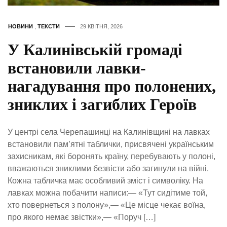
НОВИНИ
,
ТЕКСТИ
29 КВІТНЯ, 2026
У Калинівській громаді
встановили лавки-
нагадування про полонених,
зниклих і загиблих Героїв
У центрі села Черепашинці на Калинівщині на лавках
встановили пам’ятні таблички, присвячені українським
захисникам, які боронять країну, перебувають у полоні,
вважаються зниклими безвісти або загинули на війні.
Кожна табличка має особливий зміст і символіку. На
лавках можна побачити написи:— «Тут сидітиме той,
хто повернеться з полону»,— «Це місце чекає воїна,
про якого немає звістки»,— «Поруч […]