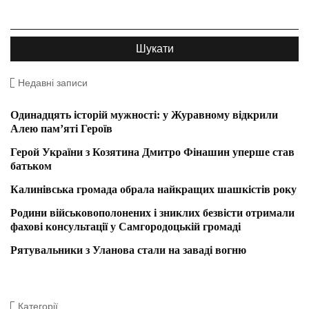
Недавні записи
Одинадцять історій мужності: у Журавному відкрили
Алею пам’яті Героїв
Герой України з Козятина Дмитро Фінашин уперше став
батьком
Калинівська громада обрала найкращих шашкістів року
Родини військовополонених і зниклих безвісти отримали
фахові консультації у Самгородоцькій громаді
Рятувальники з Уланова стали на заваді вогню
Категорії