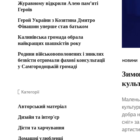
Журавному відкрили Алею пам’яті
Героїв
Герой України з Козятина Дмитро
Фінашин уперше став батьком
Калинівська громада обрала
найкращих шашкістів року
Родини військовополонених і зниклих
безвісти отримали фахові консультації
НОВИНИ
у Самгородоцькій громаді
Зимо
куль
Категорії
Маленьк
Авторський матеріал
культур
добра н
Дизайн та інтер'єр
сніг» з
Дієти та харчування
артисти
Домашні улюбленці