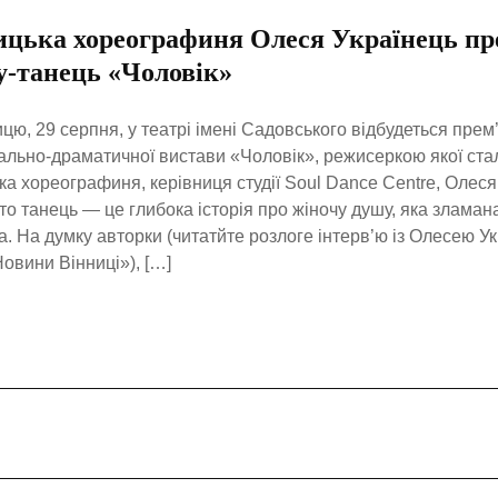
ицька хореографиня Олеся Українець пр
у-танець «Чоловік»
ицю, 29 серпня, у театрі імені Садовського відбудеться прем
льно-драматичної вистави «Чоловік», режисеркою якої ста
ка хореографиня, керівниця студії Soul Dance Centre, Олеся
то танець — це глибока історія про жіночу душу, яка зламана
. На думку авторки (читатйте розлоге інтерв’ю із Олесею Ук
Новини Вінниці»), […]