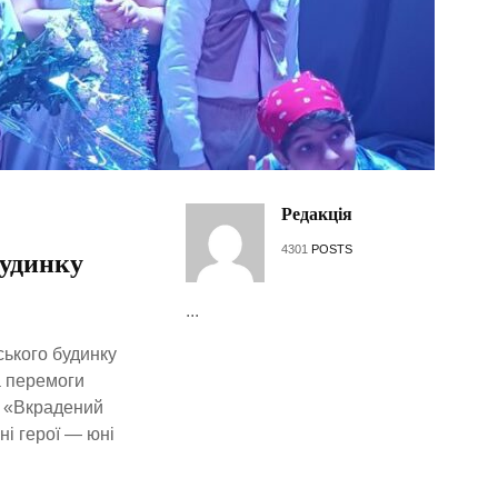
Редакція
4301
POSTS
Будинку
...
ського будинку
а перемоги
і «Вкрадений
ні герої — юні