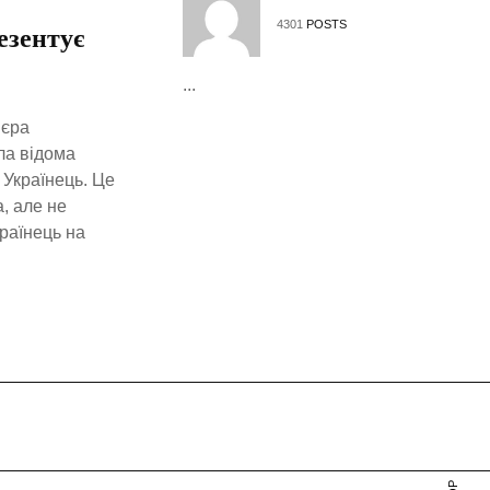
4301
POSTS
езентує
...
’єра
ла відома
 Українець. Це
, але не
раїнець на