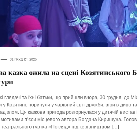
31 ГРУДНЯ, 2025
ва казка ожила на сцені Козятинського 
тури
і глядачі та їхні батьки, що прийшли вчора, 30 грудня, до Мі
и у Козятині, поринули у чарівний світ дружби, віри в диво т
ад злом. Ця казкова пригода розгорнулася у дитячій вистав
а мотивами п’єси місцевого автора Богдана Киришуна. Голов
 театрального гуртка «Погляд» під керівництвом […]