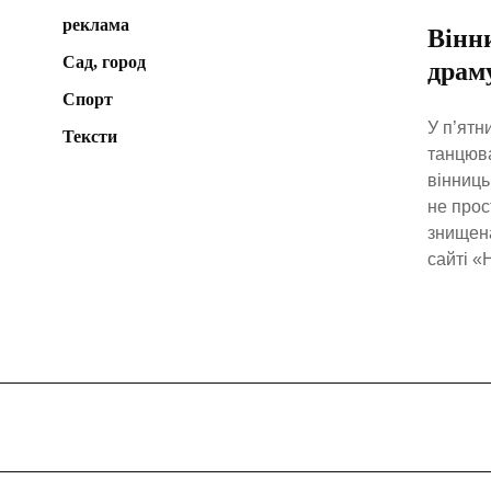
реклама
Вінн
Сад, город
драм
Спорт
У п’ятн
Тексти
танцюва
вінниць
не прос
знищена
сайті «